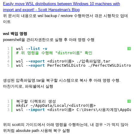
Easily move WSL distributions between Windows 10 machines with
import and export! - Scott Hanselman's Blog
위 문서의 내용으로 wsl backup / restore 수행하면서 겪은 시행착오 업데
이트
wsl 백업 명령
powershell을 관리자권한으로 실행 후 아래 명령 수행
1
wsl -
-list
-v
?
2
# 위 명령을 수행해 "distro이름" 확인
3
4
wsl -
-export
<distro이름> ./압축파일명.tar
5
wsl -
-export
PerfectWSLDistro ./PerfectWSLDistro.
생성된 압축파일명.tar을 복구할 시스템으로 복사 후 아래 명령 수행.
마찬가지로, 파워쉘에서 실행
1
복구할 디렉토리 생성
?
2
mkdir ~/AppData/Local/<distro이름>
3
wsl -
-import
<distro이름> C:\Users\사용자계정\AppDa
위의 scott의 가이드에서 아래 명령을 수행하는데, 내 경우 ~가 먹지 않아
위처럼 absolute path 사용해 복구 실행