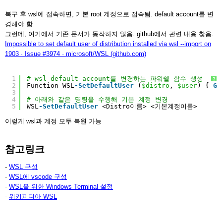
복구 후 wsl에 접속하면, 기본 root 계정으로 접속됨. default account를 변
경해야 함.
그런데, 여기에서 기존 문서가 동작하지 않음. github에서 관련 내용 찾음.
Impossible to set default user of distribution installed via wsl --import on
1903 · Issue #3974 · microsoft/WSL (github.com)
1
# wsl default account를 변경하는 파워쉘 함수 생성
?
2
Function WSL
-SetDefaultUser
(
$distro
, 
$user
) { 
Ge
3
4
# 아래와 같은 명령을 수행해 기본 계정 변경
5
WSL
-SetDefaultUser
<Distro이름> <기본계정이름>
이렇게 wsl과 계정 모두 복원 가능
참고링크
-
WSL 구성
-
WSL에 vscode 구성
-
WSL을 위한 Windows Terminal 설정
-
위키피디아 WSL