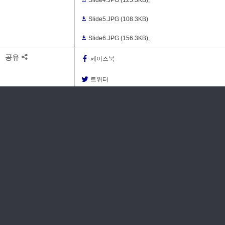
Slide5.JPG
(108.3KB)
Slide6.JPG
(156.3KB)
,
공유
페이스북
트위터
카카오스토리
라인
메일 보내기
댓글 쓰기
소셜로그인으로 10초면 가입!
소셜로그인으로 이동
댓글