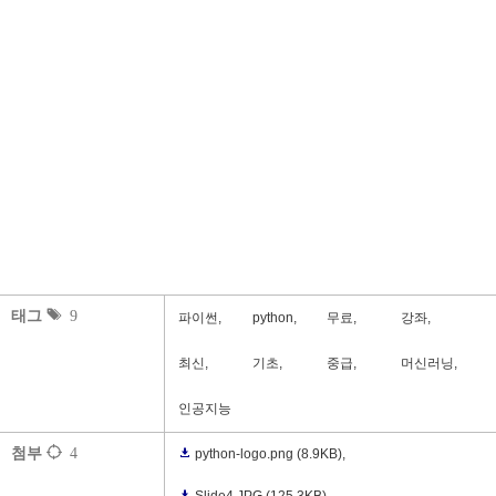
태그
9
파이썬,
python,
무료,
강좌,
최신,
기초,
중급,
머신러닝,
인공지능
첨부
4
python-logo.png
(8.9KB)
,
Slide4.JPG
(125.3KB)
,