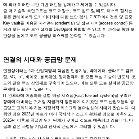
에 의해 이러한 보안 기반 패턴을 강제하고 제어할 수 있습니다.
좀 더 기술적 측면으로는 코드 저장소, 코드 빌드 및 배포, 테스트 절차는
물론 컨테이너와 도커 이미지에 대한 보안 검사, CI/CD 에이전트 및 표준
Key vault를 이용한 자격증명(credential) 및 접근 제어(access control) 등
거의 모든 표준 보안 절차를 DevOps에 통합할 수 있고, 이 과정을 통해 보
안성을 높이고 코드 공급망 리스크를 완화할 수 있습니다.
연결의 시대와 공급망 문제
연결성이라는 4차 산업혁명의 핵심인 인공지능, 빅데이터, 클라우드 컴퓨
팅, 5G, IoT, 바이오, 블록체인, 양자컴퓨터 등 모든 핵심 기술이 반도체, 코
드와 같은 핵심 산업재로 구축되어 있으며, 이는 모두 오늘 살펴본 공급망
문제에 노출되어 있습니다.
IT 인프라에 이중화와 결함 허용 시스템(Fault tolerant system)을 구축해
장애에 대비하는 것처럼 지금까지 당연하게 여겨왔던 코드 산업재들의 공
급망도 고려해야 하는 지정학적 리스크와 불확실성의 시대가 왔습니다. 다
행인 것은 2023년 빠르게 여러 국제적 리스크가 완화될 것으로 예측되고,
2025년 이후로 공급망 위기 단계가 낮아질 것으로 예측되고 있습니다. 다
음과 같은 사항을 기업의 전사적 관점에서 고려할 수 있습니다.
- 개발팀, IT부서의 신속한 애플리케이션 개발도 중요하지만,