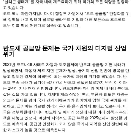
"실리콘 생태계"를 자국 내에 재구축하기 위해 국가의 모든 역량을 집중하
고 있습니다.
코드 역시 마찬가지입니다. 미 행정부 차원에서 "코드 공급망" 안정화를 위
해 정책을 내고 있으며 글로벌 클라우드 기업과 대표 오픈소스 프로젝트
모두 이를 핵심 어젠다로 집중하고 있습니다.
반도체 공급망 문제는 국가 차원의 디지털 산업
위기
2021년 코로나19 사태로 자동차 제조업체에 반도체 공급망 지연 사태가
발생하면서, 자동차 제조 지연 문제가 발생, 급기야 산업 전반에 병목을 만
들고 침체된 경제에 직격탄이 되는 국가적 차원의 위기를 겪었습니다. 반
도체 부족 사태가 급기야 국가 간의 반도체 쟁탈전으로까지 번진 이 여파
는 2년이 지나 현재 진행형입니다. 반도체뿐만 아니라 이제 배터리 분야도
같은 길을 가고 있습니다. 차세대 제조 산업의 핵심 부품과 희토류 자원은
외교적 문제를 넘어 국가 간의 이해관계가 첨예하게 얽힌 국제 관계를 재
편하고, 급기야는 카르텔 성격의 무기화 움직임까지 보이고 있습니다. 미
국은 정부차원에서 이미 반도체 및 배터리 생산에 대한 여러 정책과 부양
책을 내놓고 있으나, 여전히 지역적인 공급 부족은 2025년까지 발생할 것
으로 예측되며, 공급망 안정화가 되지 않은 국가나 지역은 산업 전반에 대
한 리스크가 높을 것으로 예측됩니다.