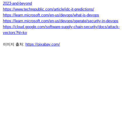
2023-and-beyond
https://www.techrepublic.com/article/idc-it-predictions/
https://learn.microsoft.com/en-us/devops/what-is-devops
https://learn.microsoft.com/en-us/devops/operate/security-in-devops
https://cloud.google.com/software-supply-chain-security/docs/attack-
vectors?hl=ko
이미지 출처:
https://pixabay.com/