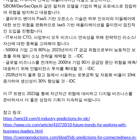
SBOM/DevSecOps와 같은 절차와 모델을 기업의 핵심 프로세스로 정립하
여 위협을 방지하고 대응합니다.
- 클라우드 벤더의 PaaS 기반 오픈소스 기술은 하부 인프라와 미들웨어에
대한 보안 위협을 완화하므로 IaaS 기반 애플리케이션을 줄이면서 점진적
인 도입을 진행합니다.
- IT부서와 CTO, 사업부서 모두 비즈니스 연속성을 위해 전략적인 리소스/
자산에 대한 중복을 고려해야 합니다.
- 5000대 기업 고객 80%는 2023년까지 IT 공급 위협으로부터 능동적인 보
호를 위해 멀티 소싱 전략을 채택할 것. - IDC
- 글로벌 비즈니스를 전개하는 2000대 기업 80가 공급망 중단 위협을 예측/
대응하기 위해 인텔리전스 투자를 확대할 것. - IDC
- 2028년까지 물류 창고 등에서 사용하는 로봇공학 및 자동화 비율이 10배
증가하여 생산성이 30% 향상될 것 - IDC
이 IT 트렌드 2023을 통해 차근차근 위협에 대비하고 디지털 비즈니스를
준비하셔서 더 좋은 성장의 기회가 지속하길 바랍니다.
참고 링크:
https://wire19.com/it-industry-predictions-by-idc/
https://www.cio.com/article/410720/10-future-trends-for-working-with-
business-leaders.html
https://cwongproductions.com/blog/f/idc-predictions-for-connectedness-in-