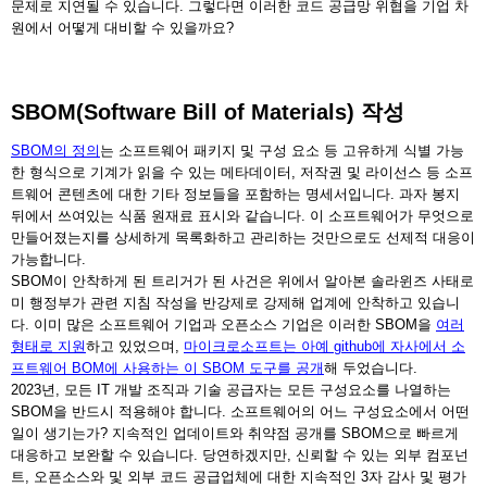
문제로 지연될 수 있습니다. 그렇다면 이러한 코드 공급망 위협을 기업 차
원에서 어떻게 대비할 수 있을까요?
SBOM(Software Bill of Materials) 작성
SBOM의 정의
는 소프트웨어 패키지 및 구성 요소 등 고유하게 식별 가능
한 형식으로 기계가 읽을 수 있는 메타데이터, 저작권 및 라이선스 등 소프
트웨어 콘텐츠에 대한 기타 정보들을 포함하는 명세서입니다. 과자 봉지
뒤에서 쓰여있는 식품 원재료 표시와 같습니다. 이 소프트웨어가 무엇으로
만들어졌는지를 상세하게 목록화하고 관리하는 것만으로도 선제적 대응이
가능합니다.
SBOM이 안착하게 된 트리거가 된 사건은 위에서 알아본 솔라윈즈 사태로
미 행정부가 관련 지침 작성을 반강제로 강제해 업계에 안착하고 있습니
다. 이미 많은 소프트웨어 기업과 오픈소스 기업은 이러한 SBOM을
여러
형태로 지원
하고 있었으며,
마이크로소프트는 아예 github에 자사에서 소
프트웨어 BOM에 사용하는 이 SBOM 도구를 공개
해 두었습니다.
2023년, 모든 IT 개발 조직과 기술 공급자는 모든 구성요소를 나열하는
SBOM을 반드시 적용해야 합니다. 소프트웨어의 어느 구성요소에서 어떤
일이 생기는가? 지속적인 업데이트와 취약점 공개를 SBOM으로 빠르게
대응하고 보완할 수 있습니다. 당연하겠지만, 신뢰할 수 있는 외부 컴포넌
트, 오픈소스와 및 외부 코드 공급업체에 대한 지속적인 3자 감사 및 평가