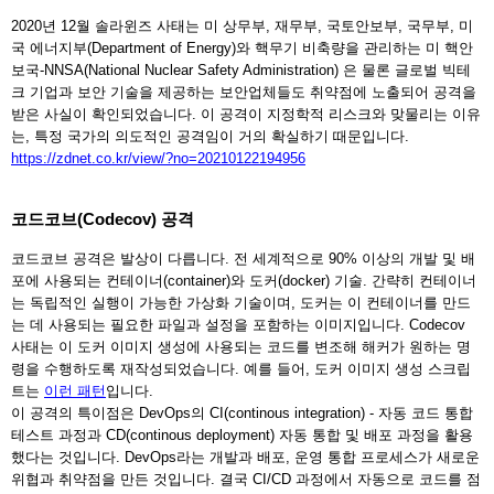
2020년 12월 솔라윈즈 사태는 미 상무부, 재무부, 국토안보부, 국무부, 미
국 에너지부(Department of Energy)와 핵무기 비축량을 관리하는 미 핵안
보국-NNSA(National Nuclear Safety Administration) 은 물론 글로벌 빅테
크 기업과 보안 기술을 제공하는 보안업체들도 취약점에 노출되어 공격을
받은 사실이 확인되었습니다. 이 공격이 지정학적 리스크와 맞물리는 이유
는, 특정 국가의 의도적인 공격임이 거의 확실하기 때문입니다.
https://zdnet.co.kr/view/?no=20210122194956
코드코브(Codecov) 공격
코드코브 공격은 발상이 다릅니다. 전 세계적으로 90% 이상의 개발 및 배
포에 사용되는 컨테이너(container)와 도커(docker) 기술. 간략히 컨테이너
는 독립적인 실행이 가능한 가상화 기술이며, 도커는 이 컨테이너를 만드
는 데 사용되는 필요한 파일과 설정을 포함하는 이미지입니다. Codecov
사태는 이 도커 이미지 생성에 사용되는 코드를 변조해 해커가 원하는 명
령을 수행하도록 재작성되었습니다. 예를 들어, 도커 이미지 생성 스크립
트는
이런 패턴
입니다.
이 공격의 특이점은 DevOps의 CI(continous integration) - 자동 코드 통합
테스트 과정과 CD(continous deployment) 자동 통합 및 배포 과정을 활용
했다는 것입니다. DevOps라는 개발과 배포, 운영 통합 프로세스가 새로운
위협과 취약점을 만든 것입니다. 결국 CI/CD 과정에서 자동으로 코드를 점