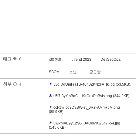
태그
6
it트렌드,
it trend 2023,
DevSecOps,
SBOM,
보안,
공급망
첨부
4
LvqjDdUmFra1S-40h0ZKNzFATtk.jpg
(53.5KB)
,
s5i7-3yY-sBaC--H9rOnxPhBsts.png
(344.2KB)
,
ccRtmTco9D3BW-et_0RzFAMnRpM.png
(85.9KB)
uwPMAE9yGpyG_JAOdMKwL47l-54.jpg
(145.0KB)
,