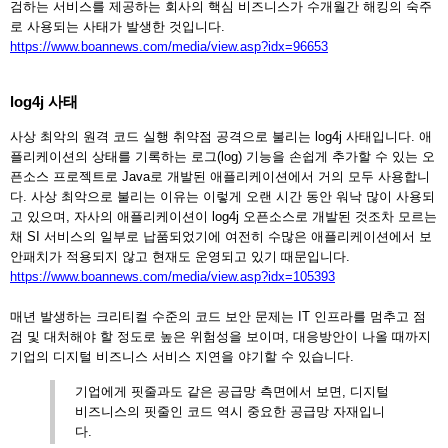
검하는 서비스를 제공하는 회사의 핵심 비즈니스가 수개월간 해킹의 숙주
로 사용되는 사태가 발생한 것입니다.
https://www.boannews.com/media/view.asp?idx=96653
log4j 사태
사상 최악의 원격 코드 실행 취약점 공격으로 불리는 log4j 사태입니다. 애
플리케이션의 상태를 기록하는 로그(log) 기능을 손쉽게 추가할 수 있는 오
픈소스 프로젝트로 Java로 개발된 애플리케이션에서 거의 모두 사용합니
다. 사상 최악으로 불리는 이유는 이렇게 오랜 시간 동안 워낙 많이 사용되
고 있으며, 자사의 애플리케이션이 log4j 오픈소스로 개발된 것조차 모르는
채 SI 서비스의 일부로 납품되었기에 여전히 수많은 애플리케이션에서 보
안패치가 적용되지 않고 현재도 운영되고 있기 때문입니다.
https://www.boannews.com/media/view.asp?idx=105393
매년 발생하는 크리티컬 수준의 코드 보안 문제는 IT 인프라를 멈추고 점
검 및 대처해야 할 정도로 높은 위험성을 보이며, 대응방안이 나올 때까지
기업의 디지털 비즈니스 서비스 지연을 야기할 수 있습니다.
기업에게 핏줄과도 같은 공급망 측면에서 보면, 디지털
비즈니스의 핏줄인 코드 역시 중요한 공급망 자재입니
다.