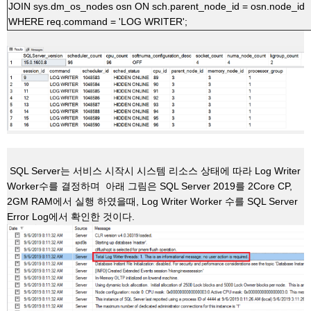
JOIN
sys
.
dm_os_nodes
osn
ON
sch
.
parent_node_id
=
osn
.
node_id
WHERE
req
.
command
=
'LOG WRITER'
;
SQL Server
는
서비스
시작시
시스템
리소스
상태에
따라
Log Writer
Worker
수를
결정하며
아래
그림은
SQL Server 2019
를
2Core CP,
2GM RAM
에서
실행
하였을때
, Log Writer Worker
수를
SQL Server
Error Log
에서
확인한
것이다
.