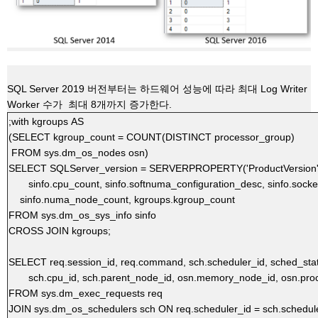
SQL Server 2019
버전부터는
하드웨어
성능에
따라
최대
Log Writer
Worker
수가
최대
8
개까지
증가한다
.
;
with
kgroups
AS
(
SELECT
kgroup_count
=
COUNT
(
DISTINCT
processor_group
)
FROM
sys
.
dm_os_nodes
osn
)
SELECT
SQLServer_version
=
SERVERPROPERTY
(
'ProductVersion
sinfo
.
cpu_count
,
sinfo
.
softnuma_configuration_desc
,
sinfo
.
socke
sinfo
.
numa_node_count
,
kgroups
.
kgroup_count
FROM
sys
.
dm_os_sys_info
sinfo
CROSS
JOIN
kgroups
;
SELECT
req
.
session_id
,
req
.
command
,
sch
.
scheduler_id
,
sched_sta
sch
.
cpu_id
,
sch
.
parent_node_id
,
osn
.
memory_node_id
,
osn
.
pro
FROM
sys
.
dm_exec_requests
req
JOIN
sys
.
dm_os_schedulers
sch
ON
req
.
scheduler_id
=
sch
.
schedul