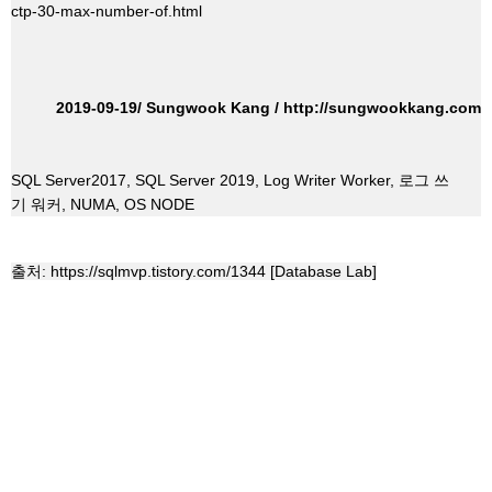
ctp-30-max-number-of.html
2019-09-19/ Sungwook Kang /
http://sungwookkang.com
SQL Server2017, SQL Server 2019, Log Writer Worker,
로그
쓰
기
워커
, NUMA, OS NODE
출처:
https://sqlmvp.tistory.com/1344
[Database Lab]