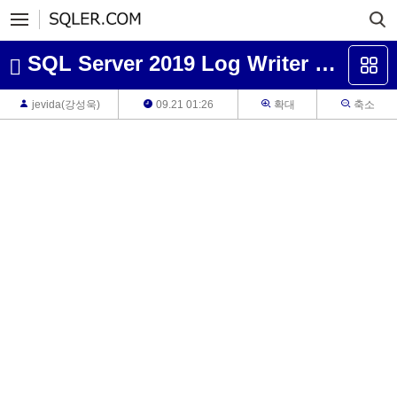
SQL Server 2019 Log Writer Workers
jevida(강성욱)
09.21 01:26
확대
축소