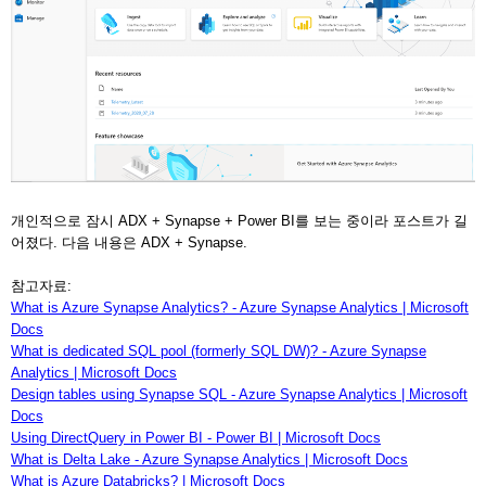
개인적으로 잠시 ADX + Synapse + Power BI를 보는 중이라 포스트가 길
어졌다. 다음 내용은 ADX + Synapse.
참고자료:
What is Azure Synapse Analytics? - Azure Synapse Analytics | Microsoft
Docs
What is dedicated SQL pool (formerly SQL DW)? - Azure Synapse
Analytics | Microsoft Docs
Design tables using Synapse SQL - Azure Synapse Analytics | Microsoft
Docs
Using DirectQuery in Power BI - Power BI | Microsoft Docs
What is Delta Lake - Azure Synapse Analytics | Microsoft Docs
What is Azure Databricks? | Microsoft Docs