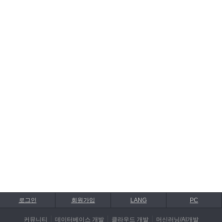
로그인
회원가입
LANG
PC
커뮤니티
데이터베이스 개발
클라우드 개발
머신러닝/AI개발