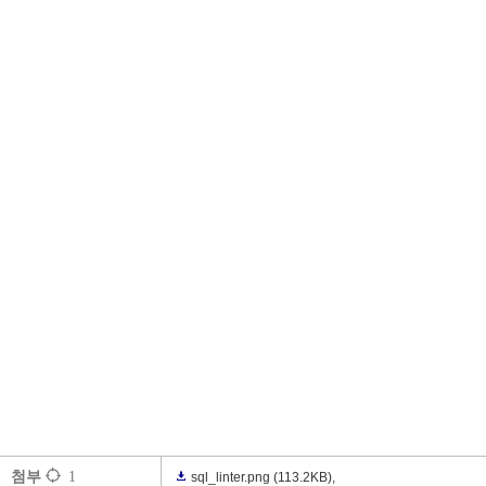
첨부
1
sql_linter.png
(113.2KB)
,