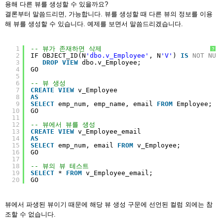
용해 다른 뷰를 생성할 수 있을까요?
결론부터 말씀드리면, 가능합니다. 뷰를 생성할 때 다른 뷰의 정보를 이용
해 뷰를 생성할 수 있습니다. 예제를 보면서 말씀드리겠습니다.
1
-- 뷰가 존재하면 삭제
?
2
IF OBJECT_ID(N
'dbo.v_Employee'
, N
'V'
) 
IS
NOT
NUL
3
DROP
VIEW
dbo.v_Employee;  
4
GO
5
6
-- 뷰 생성
7
CREATE
VIEW
v_Employee
8
AS
9
SELECT
emp_num, emp_name, email 
FROM
Employee;
10
GO
11
12
-- 뷰에서 뷰를 생성
13
CREATE
VIEW
v_Employee_email
14
AS
15
SELECT
emp_num, email 
FROM
v_Employee;
16
GO
17
18
-- 뷰의 뷰 테스트
19
SELECT
* 
FROM
v_Employee_email;
20
GO
뷰에서 파생된 뷰이기 때문에 해당 뷰 생성 구문에 선언된 컬럼 외에는 참
조할 수 없습니다.