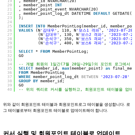
19
, member_id NVARCHAR(20)
20
, member_point 
INT
21
, member_point_event NVARCHAR(20)
22
, member_point_log_dt DATETIME 
DEFAULT
GETDATE()
23
);
24
25
INSERT
INTO
MemberPointLog(member_id, member_poi
26
VALUES
(N
'김대우'
, 110, N
'보스1 격파'
, 
'2023-07-28
27
(N
'김대우'
, 130, N
'보스2 격파'
, 
'2023-07-2
28
(N
'손석구'
, 350, N
'보스5 격파'
, 
'2023-07-2
29
(N
'손석구'
, 400, N
'보스6 격파'
, 
'2023-07-2
30
31
SELECT
* 
FROM
MemberPointLog;
32
GO
33
34
-- 개별 회원의 1일간(7월 28일~29일)의 포인트 로그에서 
35
SELECT
member_id, 
max
(member_point) 
as
final_mem
36
FROM
MemberPointLog
37
WHERE
member_point_log_dt 
BETWEEN
'2023-07-28'
A
38
GROUP
BY
member_id;
39
GO
40
-- 위의 쿼리로 커서를 실행하고, 회원포인트 테이블을 업데
위와 같이 회원포인트 테이블과 회원포인트로그 테이블을 생성합니다. 로
그 테이블로부터 회원포인트 테이블로 업데이트해야 합니다.
커서 실행 및 회원포인트 테이블로 업데이트