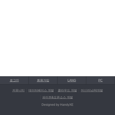
로그인
회원가입
LANG
PC
커뮤니티
데이터베이스 개발
클라우드 개발
머신러닝/AI개발
파이썬&오픈소스 개발
Designed by HandyXE