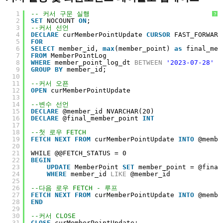
1
-- 커서 구문 실행
?
2
SET
NOCOUNT 
ON
;
3
--커서 선언
4
DECLARE
curMemberPointUpdate 
CURSOR
FAST_FORWARD
5
FOR
6
SELECT
member_id, 
max
(member_point) 
as
final_mem
7
FROM
MemberPointLog
8
WHERE
member_point_log_dt 
BETWEEN
'2023-07-28'
A
9
GROUP
BY
member_id;
10
11
--커서 오픈
12
OPEN
curMemberPointUpdate
13
14
--변수 선언
15
DECLARE
@member_id NVARCHAR(20)
16
DECLARE
@final_member_point 
INT
17
18
--첫 로우 FETCH
19
FETCH
NEXT
FROM
curMemberPointUpdate 
INTO
@membe
20
21
WHILE @@FETCH_STATUS = 0
22
BEGIN
23
UPDATE
MemberPoint 
SET
member_point = @final
24
WHERE
member_id 
LIKE
@member_id
25
26
--다음 로우 FETCH - 루프
27
FETCH
NEXT
FROM
curMemberPointUpdate 
INTO
@membe
28
END
29
30
--커서 CLOSE
31
CLOSE
curMemberPointUpdate;