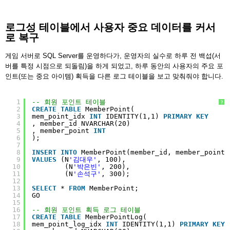
로그성 테이블에서 사용자 중요 데이터를 커서
로 복구
게임 서버로 SQL Server를 운영하다가, 운영자의 실수로 하루 전 백섭(서
버를 특정 시점으로 되돌림)을 하게 되었고, 하루 동안의 사용자의 주요 포
인트(또는 중요 아이템) 획득을 다른 로그 테이블을 보고 맞춰줘야 합니다.
1
-- 회원 포인트 테이블
?
2
CREATE
TABLE
MemberPoint(
3
mem_point_idx 
INT
IDENTITY(1,1) 
PRIMARY
KEY
4
, member_id NVARCHAR(20)
5
, member_point 
INT
6
);
7
8
INSERT
INTO
MemberPoint(member_id, member_point)
9
VALUES
(N
'김대우'
, 100),
10
(N
'박은빈'
, 200),
11
(N
'손석구'
, 300);
12
13
SELECT
* 
FROM
MemberPoint;
14
GO
15
16
-- 회원 포인트 획득 로그 테이블
17
CREATE
TABLE
MemberPointLog(
18
mem_point_log_idx 
INT
IDENTITY(1,1) 
PRIMARY
KEY