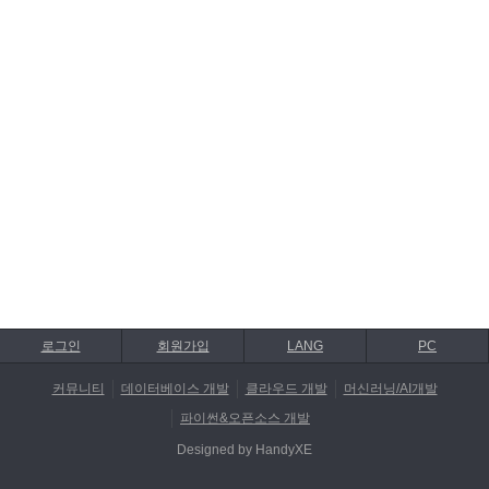
로그인
회원가입
LANG
PC
커뮤니티
데이터베이스 개발
클라우드 개발
머신러닝/AI개발
파이썬&오픈소스 개발
Designed by HandyXE