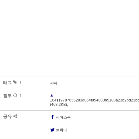
태그
1
샤파
첨부
1
164119787855283d054f854800b5108a23b2bd23b
(403.2KB)
,
공유
페이스북
트위터