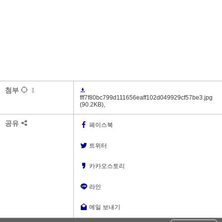
첨부
1
fff7f80bc799d111656eaff102d049929cf57be3.jpg
(90.2KB)
,
공유
페이스북
트위터
카카오스토리
라인
메일 보내기