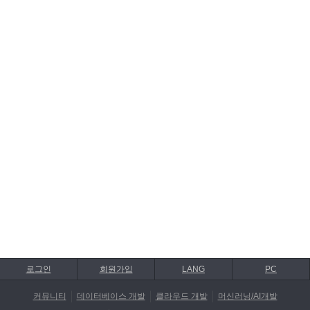
로그인
회원가입
LANG
PC
커뮤니티
데이터베이스 개발
클라우드 개발
머신러닝/AI개발