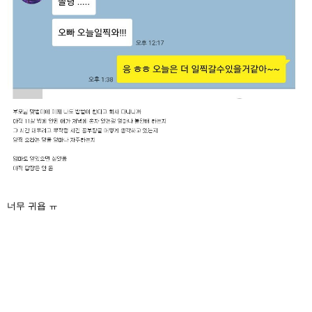
너무 귀욥 ㅠ