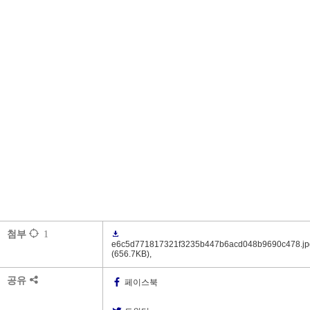
첨부
1
e6c5d771817321f3235b447b6acd048b9690c478.jp
(656.7KB)
,
공유
페이스북