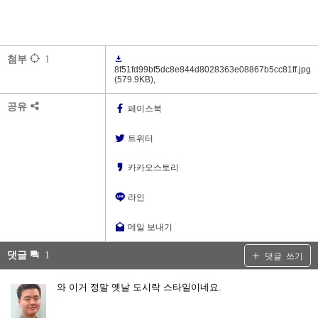
첨부
1
8f51fd99bf5dc8e844d8028363e08867b5cc81ff.jpg
(579.9KB)
,
공유
페이스북
트위터
카카오스토리
라인
메일 보내기
댓글
1
댓글 쓰기
와 이거 정말 옛날 도시락 스타일이네요.