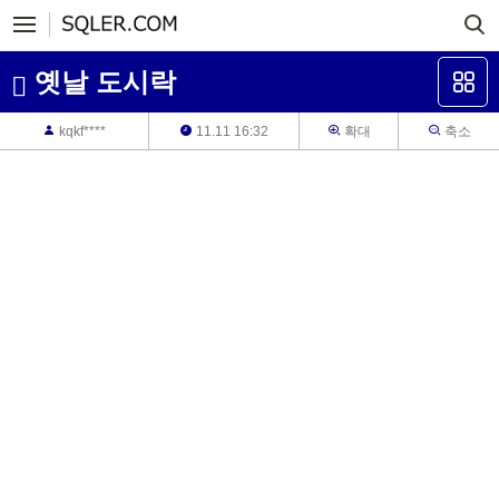
옛날 도시락
kqkf****
11.11 16:32
확대
축소