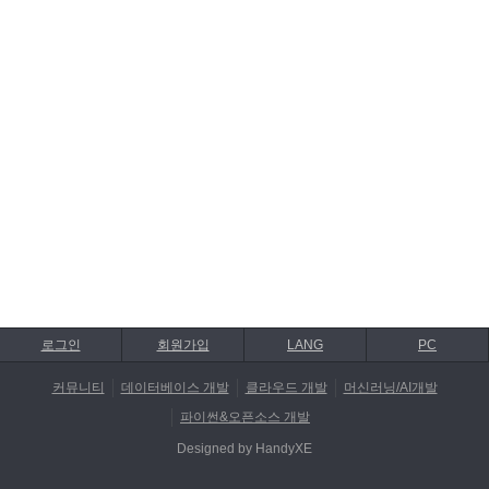
로그인
회원가입
LANG
PC
커뮤니티
데이터베이스 개발
클라우드 개발
머신러닝/AI개발
파이썬&오픈소스 개발
Designed by HandyXE