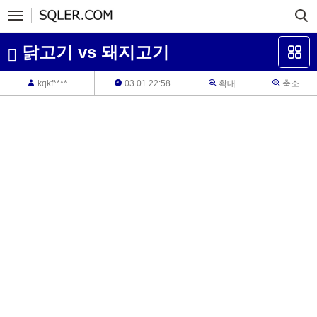
닭고기 vs 돼지고기
kqkf****
03.01 22:58
확대
축소