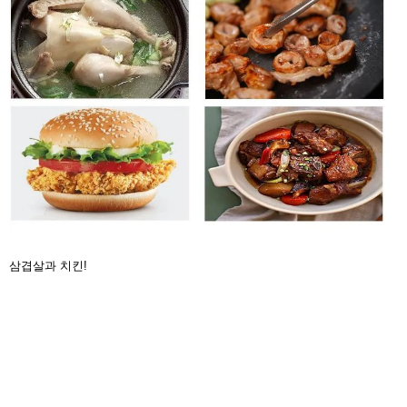
삼겹살과 치킨!