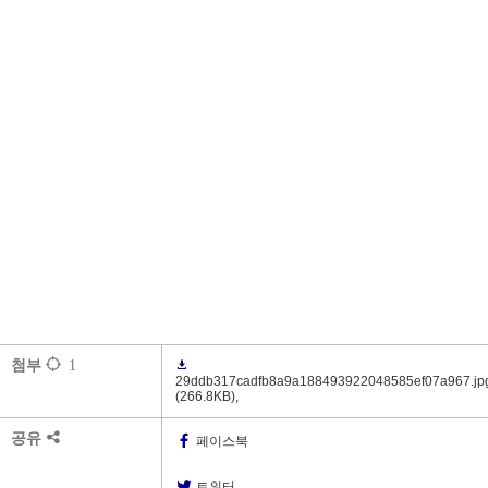
첨부
1
29ddb317cadfb8a9a188493922048585ef07a967.jp
(266.8KB)
,
공유
페이스북
트위터