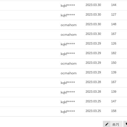
kqkf****
2023.03.30
144
kqkf****
2023.03.30
127
ocmahom
2023.03.30
148
ocmahom
2023.03.30
167
kqkf****
2023.03.29
126
kqkf****
2023.03.29
182
ocmahom
2023.03.29
150
ocmahom
2023.03.29
139
kqkf****
2023.03.28
167
kqkf****
2023.03.28
139
kqkf****
2023.03.25
147
kqkf****
2023.03.25
158
쓰기