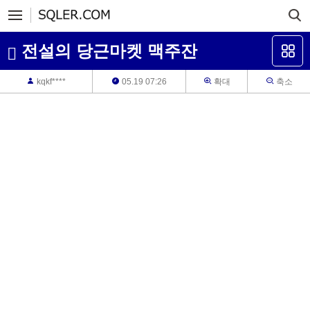
전설의 당근마켓 맥주잔
kqkf****
05.19 07:26
확대
축소