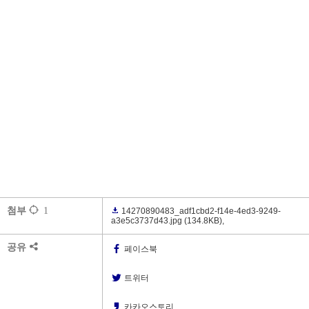
첨부
1
14270890483_adf1cbd2-f14e-4ed3-9249-
a3e5c3737d43.jpg
(134.8KB)
,
공유
페이스북
트위터
카카오스토리