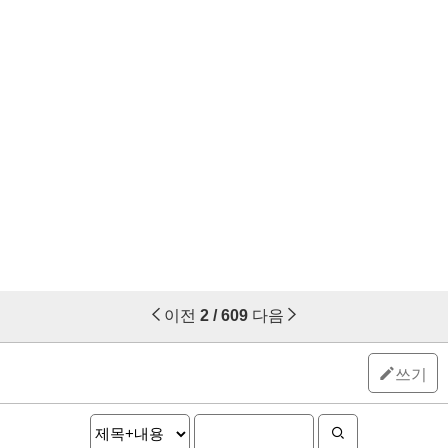
이전
2 / 609
다음
쓰기