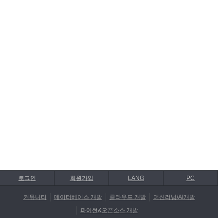
로그인
회원가입
LANG
PC
커뮤니티
데이터베이스 개발
클라우드 개발
머신러닝/AI개발
파이썬&오픈소스 개발