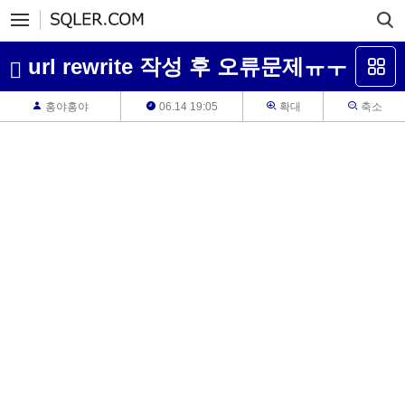
url rewrite 작성 후 오류문제ㅠㅜ
홍야홍야
06.14 19:05
확대
축소