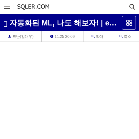
자동화된 ML, 나도 해보자! | ep6-1. 자동화된ML 코드로 돌려보기 | 애저 듣고보는 잡학지식
코난(김대우)
11.25 20:09
확대
축소