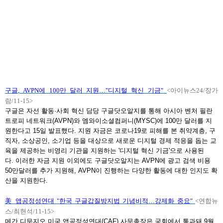
구글
, AVPN에 100만 달러 지원…"디지털 혁신 기금"
<아이뉴스24/장가
람/11-15>
구글은 자선 활동·사회 혁신 담당 구글닷오알지를 통해 아시아 벤처 필란
트로피 네트워크(AVPN)와 엠와이소셜컴퍼니(MYSC)에 100만 달러를 지
원한다고 15일 발표했다. 지원 자금은 코로나19로 피해를 본 취약계층, 구
직자, 소상공인, 소기업 등을 대상으로 새로운 디지털 경제 적응을 돕는 교
육을 제공하는 비영리 기관을 지원하는 '디지털 혁신 기금'으로 사용된
다. 이러한 자금 지원 이외에도 구글닷오알지는 AVPN에 광고 검색 비용
50만달러를 추가 지원해, AVPN이 진행하는 다양한 활동에 대한 인지도 확
산을 지원한다.
美 앱공정성연대
"한국 구글갑질방지법 기념비적…강제화 중요"
<연합뉴
스/최현석/11-15>
메간 디무지오 미국 앱공정성연대(CAF) 사무총장은 국회에서 통과돼 9월