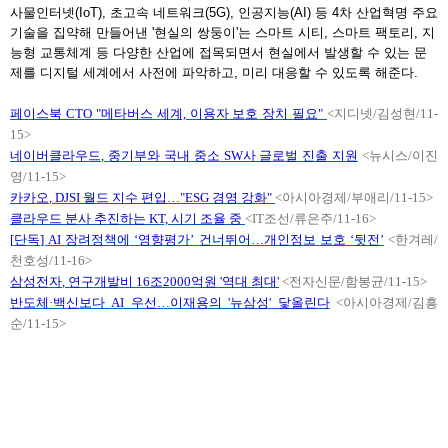
사물인터넷(IoT), 초고속 네트워크(5G), 인공지능(AI) 등 4차 산업혁명 주요
기술을 집약해 만들어낸 '현실의 쌍둥이'는 스마트 시티, 스마트 팩토리, 지
능형 교통체계 등 다양한 산업에 접목되면서 현실에서 발생할 수 있는 문
제를 디지털 세계에서 사전에 파악하고, 미리 대응할 수 있도록 해준다.
페이스북
CTO "메타버스 세계, 이용자 보호 장치 필요"
<지디넷/김성현/11-
15>
네이버클라우드
, 중기부와 국내 중소 SW사 글로벌 진출 지원
<뉴시스/이진
영/11-15>
카카오
, DJSI 월드 지수 편입…"ESG 경영 강화"
<아시아경제/부애리/11-15>
클라우드
분사 추진하는 KT, 시기 조율 중
<IT조선/류은주/11-16>
[
단독
] AI
장려정책에
‘영향평가’
건너뛰어…개인정보
보호
‘뒷전’
<한겨레/
천호성/11-16>
삼성전자
,
연구개발비
16
조
2000
억원
'
역대
최대
'
<전자신문/함봉균/11-15>
반도체·백신보다
AI
우선…이재용의
'
뉴삼성
'
닻올린다
<아시아경제/김흥
순/11-15>