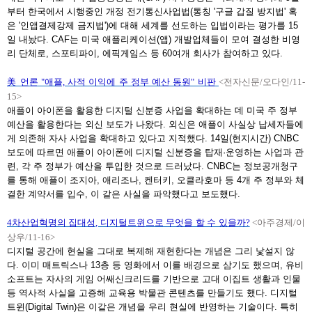
부터 한국에서 시행중인 개정 전기통신사업법(통칭 '구글 갑질 방지법' 혹
은 '인앱결제강제 금지법')에 대해 세계를 선도하는 입법이라는 평가를 15
일 내놨다. CAF는 미국 애플리케이션(앱) 개발업체들이 모여 결성한 비영
리 단체로, 스포티파이, 에픽게임스 등 60여개 회사가 참여하고 있다.
美 언론
"애플, 사적 이익에 주 정부 예산 동원" 비판
<전자신문/오다인/11-
15>
애플이 아이폰을 활용한 디지털 신분증 사업을 확대하는 데 미국 주 정부
예산을 활용한다는 외신 보도가 나왔다. 외신은 애플이 사실상 납세자들에
게 의존해 자사 사업을 확대하고 있다고 지적했다. 14일(현지시간) CNBC
보도에 따르면 애플이 아이폰에 디지털 신분증을 탑재·운영하는 사업과 관
련, 각 주 정부가 예산을 투입한 것으로 드러났다. CNBC는 정보공개청구
를 통해 애플이 조지아, 애리조나, 켄터키, 오클라호마 등 4개 주 정부와 체
결한 계약서를 입수, 이 같은 사실을 파악했다고 보도했다.
4차산업혁명의 집대성, 디지털트윈으로 무엇을 할 수 있을까?
<아주경제/이
상우/11-16>
디지털 공간에 현실을 그대로 복제해 재현한다는 개념은 그리 낯설지 않
다. 이미 매트릭스나 13층 등 영화에서 이를 배경으로 삼기도 했으며, 유비
소프트는 자사의 게임 어쌔신크리드를 기반으로 고대 이집트 생활과 인물
등 역사적 사실을 고증해 교육용 박물관 콘텐츠를 만들기도 했다. 디지털
트윈(Digital Twin)은 이같은 개념을 우리 현실에 반영하는 기술이다. 특히