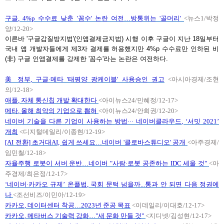
구글
, 4%p 수수료 낮춘 '꼼수' 논란 여전…방통위는 '골머리'
<뉴스1/박정
양/12-20>
이른바 '구글갑질방지법'(인앱결제금지법) 시행 이후 구글이 지난 18일부터
국내 앱 개발자들에게 제3자 결제를 허용했지만 4%p 수수료만 인하된 비
(非) 구글 인앱결제를 강제한 '꼼수'라는 논란은 여전하다.
美 정부
, 구글·메타 '태평양 광케이블' 사용승인 권고
<아시아경제/조현
의/12-18>
애플
, 자체 통신칩 개발 확대한다
<아이뉴스24/민혜정/12-17>
메타
, 올해 최악의 기업으로 뽑혀
<아이뉴스24/안희권/12-20>
네이버 기술을 다른 기업이 사용하는 방법··· 네이버클라우드
, ‘서밋 2021’
개최
<디지털데일리/이종현/12-19>
[AI 전환] 초거대AI, 쉽게 쓰세요…네이버 '클로바스튜디오' 공개
<아주경제/
임민철/12-18>
자율주행 로봇이 서버 운반…네이버
"사람·로봇 공존하는 IDC 세울 것"
<아
주경제/최은정/12-17>
‘네이버·카카오 규제’ 온플법
, 국회 문턱 넘을까...통과 안 되면 다음 정권에
나
<조선비즈/이민아/12-19>
카카오
, 데이터센터 착공…2023년 준공 목표
<이데일리/이대호/12-17>
카카오
, 메타버스 기술력 강화…"새 문화 만들 것"
<지디넷/김성현/12-17>