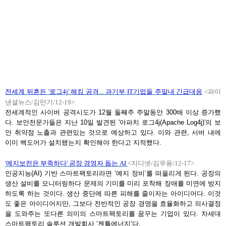
전세계 뒤흔든
'로그4j' 해킹 공격... 과기부·IT기업들 주말내 긴급대응
<파이
낸셜뉴스/김만기/12-19>
전세계적인 사이버 공격시도가 12월 둘째주 주말동안 300배 이상 증가했
다. 보안전문가들은 지난 10일 발견된 '아파치 로그4j(Apache Log4j)'의 보
안 취약점 노출과 관련있는 것으로 예상하고 있다. 이와 관련, 서버 내에
이미 백도어가 설치됐는지 확인해야 한다고 지적했다.
'예지보전은 부족하다' 공장 경영자 돕는 AI
<지디넷/김우용/12-17>
인공지능(AI) 기반 스마트팩토리라면 ‘예지 정비’를 떠올리게 된다. 공장의
생산 설비를 모니터링하다 문제의 기미를 미리 포착해 장애를 미연에 방지
하도록 하는 것이다. 생산 중단에 따른 피해를 줄이자는 아이디어다. 이것
도 좋은 아이디어지만, 그보다 전반적인 공장 경영을 효율화하고 의사결정
을 도와주는 또다른 의미의 스마트팩토리를 꿈꾸는 기업이 있다. 차세대
스마트팩토리 솔루션 개발회사 ‘젠틀에너지’다.