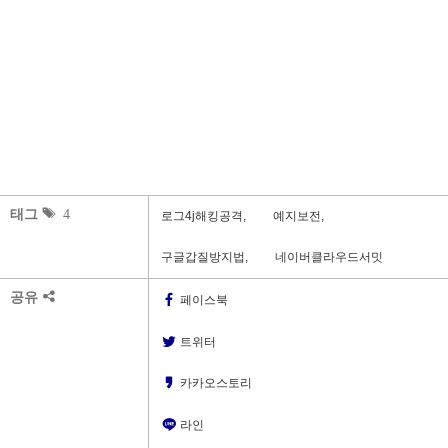
태그
4
로그4j해킹공격,
예지보전,
구글갑질방지법,
네이버클라우드서밋
공유
페이스북
트위터
카카오스토리
라인