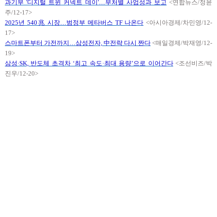
과기부
'디지털 트윈 커넥트 데이'…부처별 사업성과 보고
<연합뉴스/정윤
주/12-17>
2025년 540兆 시장…범정부 메타버스 TF 나온다
<아시아경제/차민영/12-
17>
스마트폰부터 가전까지
…삼성전자, 中전략 다시 짠다
<매일경제/박재영/12-
19>
삼성
·SK, 반도체 초격차 ‘최고 속도·최대 용량’으로 이어간다
<조선비즈/박
진우/12-20>