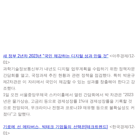
새
정부
2
년차
2023
년
"
국민
체감하는
디지털
성과
만들
것
"
<아주경제/12-
01>
과학기술정보통신부가 내년도 디지털 업무계획을 수립하기 위한 정책자문
간담회를 열고, 국정과제 추진 현황과 관련 정책을 점검했다. 특히 박윤규
제2차관은 이 자리에서 국민이 체감할 수 있는 성과를 창출해야 한다고 강
조했다.
1일 오전 서울중앙우체국 스카이홀에서 열린 간담회에서 박 차관은 "2023
년은 물가상승, 고금리 등으로 경제성장률 1%대 경제성장률을 기록할 것
으로 전망되며, 우크라이나 전쟁과 코로나19 재유행 등으로 불확실성도 커
졌다"고 말했다.
기로에
선
메타버스
,
빅테크
기업들의
선택은
[
테크트렌드
]
<한국경제/12-
01>