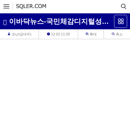
이바닥뉴스-국민체감디지털성과,메타퀘스트프로,테슬라메타반애플동맹
코난(김대우)
12.02 11:30
확대
축소