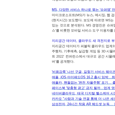
MS, 다양한 서비스 하나로 묶는 '슈퍼앱' 
마이크로소프트(MS)가 뉴스, 메시징, 웹
(현지시간) 보도했다. 보도에 따르면 MS
있는 것으로 분석된다. MS 경영진은 슈퍼
스'를 비롯한 모바일 서비스 도구 이용자를
지리공간
데이터
,
클라우드
새
격전지로
부
지리공간 데이터가 퍼블릭 클라우드 업계의 
주행차, 기후예측, 실감형 게임 등 3D 시
트 2022' 컨퍼런스에서 대규모 공간 시뮬
버'를 공개했다.
'비용감축' 나선 구글, 길찾기 서비스 웨이
애플
, iOS·아이패드OS 16.2 출시 임박
애플카
, 핸들없는 '완전 자율주행' 포기… 
페이스북
'맞춤형 광고' 금지 될까…업계 
네이버클라우드
, 태국 디지털 헬스케어 시
카카오
"사람과 기술 연결 통해 더 나은 세
삼성전자
, 24
시간
착용
AR
헤드셋
눈독…