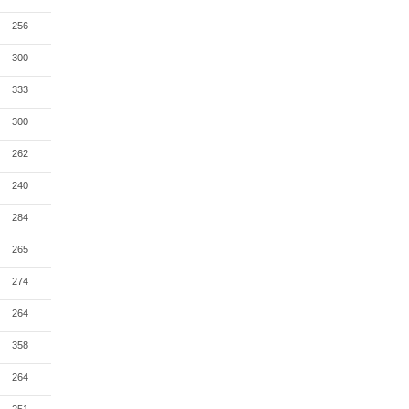
256
300
333
300
262
240
284
265
274
264
358
264