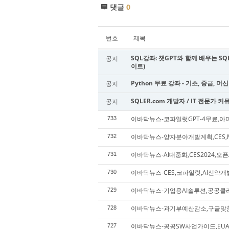
댓글
0
번호
제목
SQL강좌: 챗GPT와 함께 배우는 SQL
공지
이트)
Python 무료 강좌 - 기초, 중급, 머
공지
SQLER.com 개발자 / IT 전문가 
공지
이바닥뉴스-코파일럿GPT-4무료,
733
이바닥뉴스-양자분야개발계획,CES
732
이바닥뉴스-AI대중화,CES2024,
731
이바닥뉴스-CES,코파일럿,AI신약개
730
이바닥뉴스-기업용AI솔루션,공공클
729
이바닥뉴스-과기부예산감소,구글맞
728
이바닥뉴스-공공SW사업가이드,EU
727