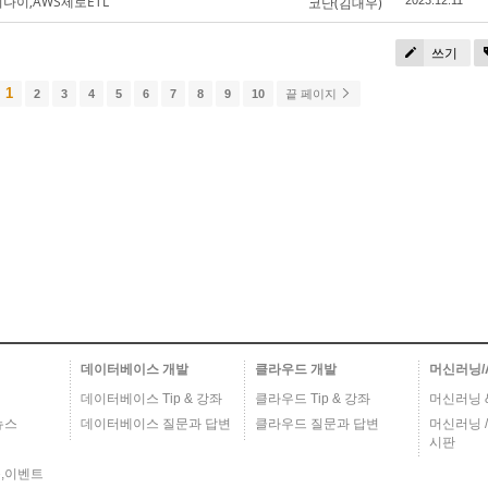
나이,AWS제로ETL
코난(김대우)
2023.12.11
쓰기
1
2
3
4
5
6
7
8
9
10
끝 페이지
데이터베이스 개발
클라우드 개발
머신러닝/
데이터베이스 Tip & 강좌
클라우드 Tip & 강좌
머신러닝 & 
뉴스
데이터베이스 질문과 답변
클라우드 질문과 답변
머신러닝 /
시판
,이벤트