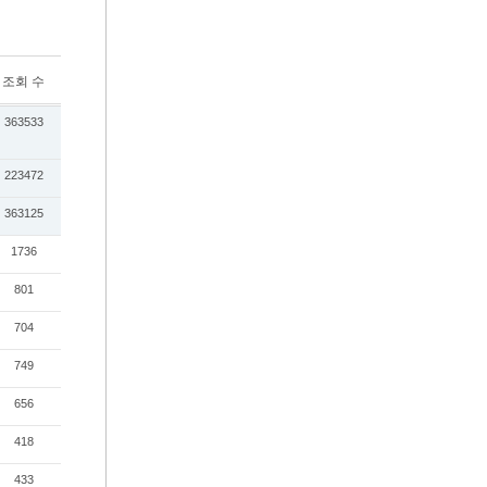
조회 수
363533
223472
363125
1736
801
704
749
656
418
433