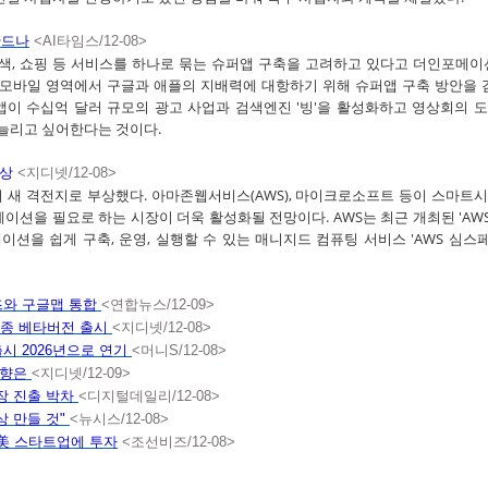
만드나
<AI타임스/12-08>
 검색, 쇼핑 등 서비스를 하나로 묶는 슈퍼앱 구축을 고려하고 있다고 더인포메이
는 모바일 영역에서 구글과 애플의 지배력에 대항하기 위해 슈퍼앱 구축 방안을
앱이 수십억 달러 규모의 광고 사업과 검색엔진 '빙'을 활성화하고 영상회의 도
 늘리고 싶어한다는 것이다.
상
<지디넷/12-08>
새 격전지로 부상했다. 아마존웹서비스(AWS), 마이크로소프트 등이 스마트시
뮬레이션을 필요로 하는 시장이 더욱 활성화될 전망이다. AWS는 최근 개최된 'AW
레이션을 쉽게 구축, 운영, 실행할 수 있는 매니지드 컴퓨팅 서비스 'AWS 심스
즈와 구글맵 통합
<연합뉴스/12-09>
…최종 베타버전 출시
<지디넷/12-08>
출시 2026년으로 연기
<머니S/12-08>
영향은
<지디넷/12-09>
장 진출 박차
<디지털데일리/12-08>
상 만들 것"
<뉴시스/12-08>
美
스타트업에
투자
<조선비즈/12-08>