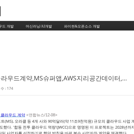
Skip to content
우드 개발
머신러닝/AI개발
파이썬&오픈소스 개발
이바닥뉴스-미국방부최대클라우드계약,MS슈퍼앱,AWS지리공간데이터,애플카완전자율주행,페이스북맞춤광고금지
수 : 174
클라우드
계약
<연합뉴스/12-08>
MS), 오라클 등 4개 사와 90억달러(약 11조9천억원) 규모의 클라우드 사업 
도했다. '합동 전투 클라우드 역량'(JWCC)으로 명명된 이 프로젝트는 2028년까
단일 사업자를 선정하기로 했던 방침을 바꿔 복수 사업자와 계약을 체결했다.