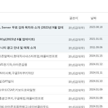
글쓴이
날짜
 Server 무료 강좌 목차와 소개 (2023년 9월 업데
코난(김대우)
2023.08.18
신러닝(2023년 6월 업데이트)
코난(김대우)
2021.01.01
커뮤니티 광고 안내 및 매체 소개
코난(김대우)
2011.09.06
아마존알렉사,현대차사내스타트업,애플비전프로
코난(김대우)
2024.01.15
,MS전기차,아마존감원
코난(김대우)
2024.01.12
오픈AI이사회,구글3자쿠키차단
코난(김대우)
2024.01.11
발,GPT빌더
코난(김대우)
2024.01.10
라우드CSAP,키보드코파일럿
코난(김대우)
2024.01.09
춤광고쿠키,구글해킹,애플비전프로
코난(김대우)
2024.01.08
AI법,아마존조용한해고,네이버클라우드
코난(김대우)
2024.01.05