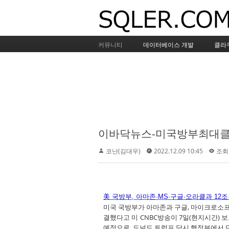
커뮤니티
데이터베이스 개발
클라
코난(김대우)
2022.12.09 10:45
조회 
美
국방부
,
아마존·
MS
·구글·오라클과
12
조
미국 국방부가 아마존과 구글, 마이크로소프트(
결했다고 미 CNBC방송이 7일(현지시간) 보
예정으로, 도널드 트럼프 당시 행정부에서 