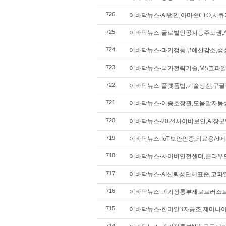
이바닥뉴스-AI법안,아마존CTO,시
726
이바닥뉴스-글로벌인공지능주도권,A
725
이바닥뉴스-과기정통부예산감소,생
724
이바닥뉴스-국가전략기술,MS코파
723
이바닥뉴스-플랫폼법,기술냉전,구글
722
이바닥뉴스-이종호장관,도움말자동
721
이바닥뉴스-2024사이버보안,AI
720
이바닥뉴스-IoT보안인증,의료용AI
719
이바닥뉴스-사이버안전센터,클라우드
718
이바닥뉴스-AI신뢰성단체표준,코파
717
이바닥뉴스-과기정통부제로트러스트
716
이바닥뉴스-한미일3자공조,제미나
715