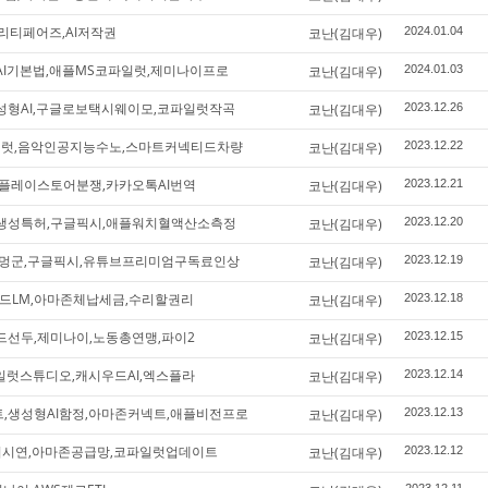
큐리티페어즈,AI저작권
코난(김대우)
2024.01.04
I기본법,애플MS코파일럿,제미나이프로
코난(김대우)
2024.01.03
성형AI,구글로보택시웨이모,코파일럿작곡
코난(김대우)
2023.12.26
일럿,음악인공지능수노,스마트커넥티드차량
코난(김대우)
2023.12.22
플레이스토어분쟁,카카오톡AI번역
코난(김대우)
2023.12.21
생성특허,구글픽시,애플워치혈액산소측정
코난(김대우)
2023.12.20
장군멍군,구글픽시,유튜브프리미엄구독료인상
코난(김대우)
2023.12.19
메드LM,아마존체납세금,수리할권리
코난(김대우)
2023.12.18
선두,제미나이,노동총연맹,파이2
코난(김대우)
2023.12.15
일럿스튜디오,캐시우드AI,엑스플라
코난(김대우)
2023.12.14
,생성형AI함정,아마존커넥트,애플비전프로
코난(김대우)
2023.12.13
이시연,아마존공급망,코파일럿업데이트
코난(김대우)
2023.12.12