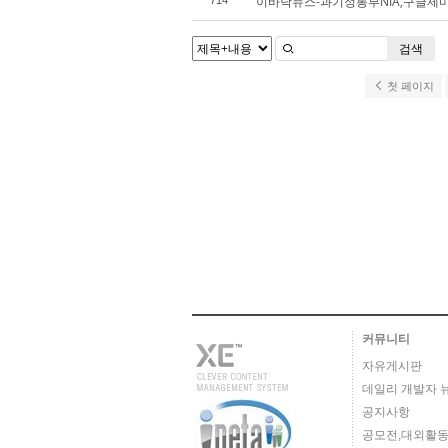
이바닥뉴스-과기정통부NIA,구글제미
714
검색
첫 페이지
커뮤니티
자유게시판
데일리 개발자 
공지사항
공모전,대외활동