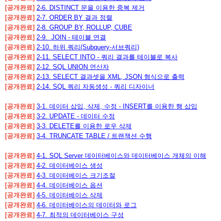
[공개완료]
2-6. DISTINCT 문을 이용한 중복 제거
[공개완료]
2-7. ORDER BY 결과 정렬
[공개완료]
2-8. GROUP BY, ROLLUP, CUBE
[공개완료]
2-9. JOIN - 테이블 연결
[공개완료]
2-10. 하위 쿼리(Subquery-서브쿼리)
[공개완료]
2-11. SELECT INTO - 쿼리 결과를 테이블로 복사
[공개완료]
2-12. SQL UNION 연산자
[공개완료]
2-13. SELECT 결과셋을 XML, JSON 형식으로 출력
[공개완료]
2-14. SQL 쿼리 자동생성 - 쿼리 디자이너
[공개완료]
3-1. 데이터 삽입, 삭제, 수정 - INSERT를 이용한 행 삽입
[공개완료]
3-2. UPDATE - 데이터 수정
[공개완료]
3-3. DELETE를 이용한 로우 삭제
[공개완료]
3-4. TRUNCATE TABLE / 트랜잭션 수행
[공개완료]
4-1. SQL Server 데이터베이스와 데이터베이스 개체의 이해
[공개완료]
4-2. 데이터베이스 생성
[공개완료]
4-3. 데이터베이스 크기조절
[공개완료]
4-4. 데이터베이스 옵션
[공개완료]
4-5. 데이터베이스 삭제
[공개완료]
4-6. 데이터베이스의 데이터와 로그
[공개완료]
4-7. 최적의 데이터베이스 구성