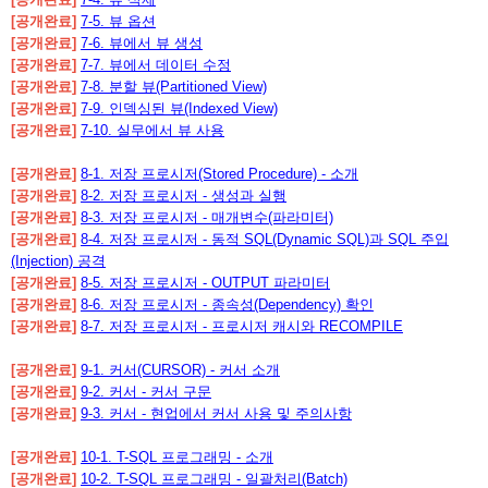
[공개완료]
7-5. 뷰 옵션
[공개완료]
7-6. 뷰에서 뷰 생성
[공개완료]
7-7. 뷰에서 데이터 수정
[공개완료]
7-8. 분할 뷰(Partitioned View)
[공개완료]
7-9. 인덱싱된 뷰(Indexed View)
[공개완료]
7-10. 실무에서 뷰 사용
[공개완료]
8-1. 저장 프로시저(Stored Procedure) - 소개
[공개완료]
8-2. 저장 프로시저 - 생성과 실행
[공개완료]
8-3. 저장 프로시저 - 매개변수(파라미터)
[공개완료]
8-4. 저장 프로시저 - 동적 SQL(Dynamic SQL)과 SQL 주입
(Injection) 공격
[공개완료]
8-5. 저장 프로시저 - OUTPUT 파라미터
[공개완료]
8-6. 저장 프로시저 - 종속성(Dependency) 확인
[공개완료]
8-7. 저장 프로시저 - 프로시저 캐시와 RECOMPILE
[공개완료]
9-1. 커서(CURSOR) - 커서 소개
[공개완료]
9-2. 커서 - 커서 구문
[공개완료]
9-3. 커서 - 현업에서 커서 사용 및 주의사항
[공개완료]
10-1. T-SQL 프로그래밍 - 소개
[공개완료]
10-2. T-SQL 프로그래밍 - 일괄처리(Batch)