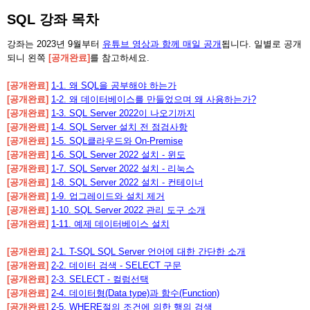
SQL 강좌 목차
강좌는 2023년 9월부터
유튜브 영상과 함께 매일 공개
됩니다. 일별로 공개
되니 왼쪽
[공개완료]
를 참고하세요.
[공개완료]
1-1. 왜 SQL을 공부해야 하는가
[공개완료]
1-2. 왜 데이터베이스를 만들었으며 왜 사용하는가?
[공개완료]
1-3. SQL Server 2022이 나오기까지
[공개완료]
1-4. SQL Server 설치 전 점검사항
[공개완료]
1-5. SQL클라우드와 On-Premise
[공개완료]
1-6. SQL Server 2022 설치 - 윈도
[공개완료]
1-7. SQL Server 2022 설치 - 리눅스
[공개완료]
1-8. SQL Server 2022 설치 - 컨테이너
[공개완료]
1-9. 업그레이드와 설치 제거
[공개완료]
1-10. SQL Server 2022 관리 도구 소개
[공개완료]
1-11. 예제 데이터베이스 설치
[공개완료]
2-1. T-SQL SQL Server 언어에 대한 간단한 소개
[공개완료]
2-2. 데이터 검색 - SELECT 구문
[공개완료]
2-3. SELECT - 컬럼선택
[공개완료]
2-4. 데이터형(Data type)과 함수(Function)
[공개완료]
2-5. WHERE절의 조건에 의한 행의 검색