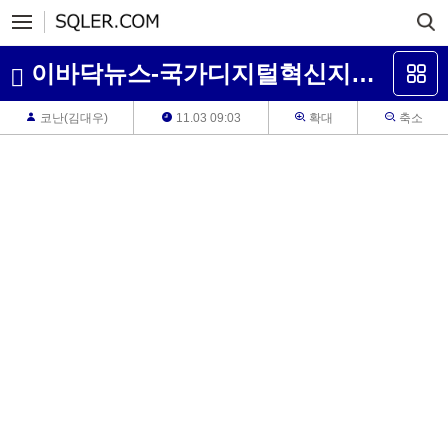
이바닥뉴스-국가디지털혁신지구,클라우드3사,MS365코파일럿,AI신약개발
코난(김대우)
11.03 09:03
확대
축소