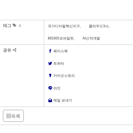
태그
4
국가디지털혁신지구,
클라우드3사,
MS365코파일럿,
AI신약개발
공유
페이스북
트위터
카카오스토리
라인
메일 보내기
목록