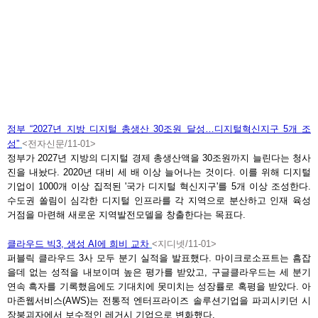
정부 “
2027년 지방 디지털 총생산 30조원 달성…디지털혁신지구 5개 조
<
성”
전자신문/11-01>
정부가 2027년 지방의 디지털 경제 총생산액을 30조원까지 늘린다는 청사
진을 내놨다. 2020년 대비 세 배 이상 늘어나는 것이다. 이를 위해 디지털
기업이 1000개 이상 집적된 '국가 디지털 혁신지구'를 5개 이상 조성한다.
수도권 쏠림이 심각한 디지털 인프라를 각 지역으로 분산하고 인재 육성
거점을 마련해 새로운 지역발전모델을 창출한다는 목표다.
클라우드 빅
3, 생성 AI에 희비 교차
<지디넷/11-01>
퍼블릭 클라우드 3사 모두 분기 실적을 발표했다. 마이크로소프트는 흠잡
을데 없는 성적을 내보이며 높은 평가를 받았고, 구글클라우드는 세 분기
연속 흑자를 기록했음에도 기대치에 못미치는 성장률로 혹평을 받았다. 아
마존웹서비스(AWS)는 전통적 엔터프라이즈 솔루션기업을 파괴시키던 시
장붕괴자에서 보수적인 레거시 기업으로 변화했다.