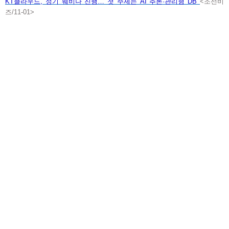
KT클라우드, 정기 웨비나 진행… 첫 주제는 AI 추론·관리형 DB
<조선비
즈/11-01>