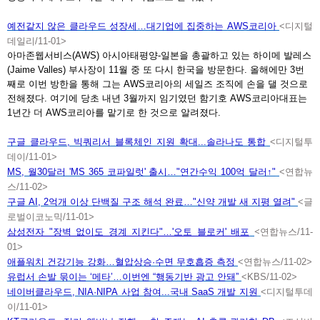
예전같지
않은 클라우드 성장세…대기업에 집중하는
AWS코리아
<디지털
데일리/11-01>
아마존웹서비스(AWS) 아시아태평양-일본을 총괄하고 있는 하이메 발레스
(Jaime Valles) 부사장이 11월 중 또 다시 한국을 방문한다. 올해에만 3번
째로 이번 방한을 통해 그는 AWS코리아의 세일즈 조직에 손을 댈 것으로
전해졌다. 여기에 당초 내년 3월까지 임기였던 함기호 AWS코리아대표는
1년간 더 AWS코리아를 맡기로 한 것으로 알려졌다.
구글
클라우드, 빅쿼리서 블록체인 지원 확대...솔라나도 통합
<디지털투
데이/11-01>
MS, 월30달러 'MS 365 코파일럿' 출시…"연간수익 100억 달러↑"
<연합뉴
스/11-02>
구글
AI, 2억개 이상 단백질 구조 해석 완료…"신약 개발 새 지평 열려"
<글
로벌이코노믹/11-01>
<
삼성전자
"장벽 없이도 경계 지킨다"…'오토 블로커' 배포
연합뉴스/11-
01>
애플워치
건강기능 강화…혈압상승·수면 무호흡증 측정
<연합뉴스/11-02>
유럽서 손발 묶이는 ‘메타’…이번엔 “행동기반 광고 안돼”
<KBS/11-02>
네이버클라우드
, NIA·NIPA 사업 참여...국내 SaaS 개발 지원
<디지털투데
이/11-01>