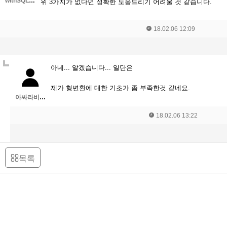
withSQLServer
위 3가지가 없다면 정확한 도움드리기 어려울 것 같습니다.
18.02.06 12:09
아네... 알겠습니다... 일단은
제가 형변환에 대한 기초가 좀 부족한것 같네요.
아싸라비아콜롬비아
18.02.06 13:22
목록