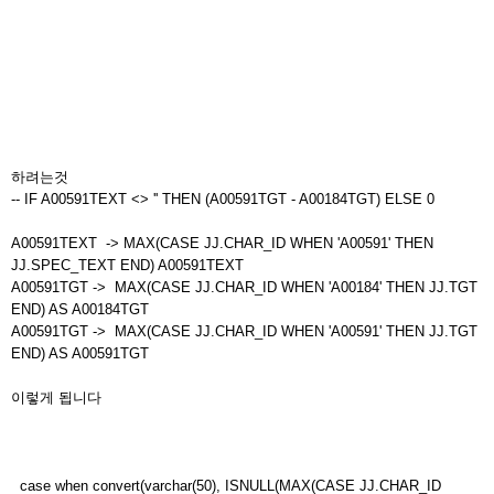
하려는것
-- IF A00591TEXT <> '' THEN (A00591TGT - A00184TGT) ELSE 0
A00591TEXT -> MAX(CASE JJ.CHAR_ID WHEN 'A00591' THEN
JJ.SPEC_TEXT END) A00591TEXT
A00591TGT -> MAX(CASE JJ.CHAR_ID WHEN 'A00184' THEN JJ.TGT
END) AS A00184TGT
A00591TGT -> MAX(CASE JJ.CHAR_ID WHEN 'A00591' THEN JJ.TGT
END) AS A00591TGT
이렇게 됩니다
case when convert(varchar(50), ISNULL(MAX(CASE JJ.CHAR_ID