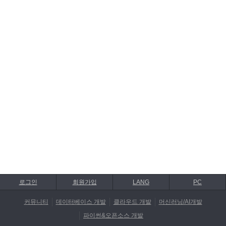
로그인
회원가입
LANG
PC
커뮤니티
데이터베이스 개발
클라우드 개발
머신러닝/AI개발
파이썬&오픈소스 개발