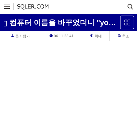
컴퓨터 이름을 바꾸었더니 "your sql server,...."에러가 뜹니다..
듣기평가
06.11 23:41
확대
축소