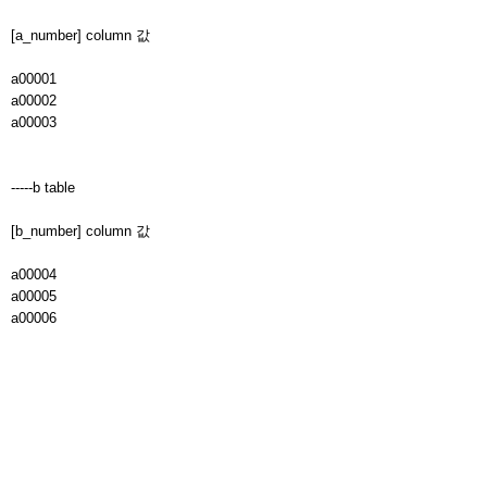
[a_number] column 값
a00001
a00002
a00003
-----b table
[b_number] column 값
a00004
a00005
a00006