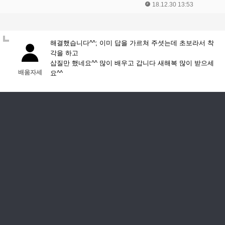
18.12.30 13:53
해결했습니다^^; 이미 답을 가르쳐 주셧는데 초보라서 착
각을 하고
삽질만 했네요^^ 많이 배우고 갑니다 새해복 많이 받으세
배움자세
요^^
19.01.03 14:41
건우아빠님께서 짜주신 위 쿼리문 응용해서 트리거로 만들어
서 할려고 하는데 어제밤부터 14시간동안 계속 엉뚱한 결과물
만 나오네요 저가 바보인가봅니다 ㅠㅠ 머리가 굳어서 안돌아
배움자세
가네요 ㅠ
18.12.31 20:34
트리거 적용 어떻게 해야될지 ㅠㅠ 알려주시면 감사하겠습