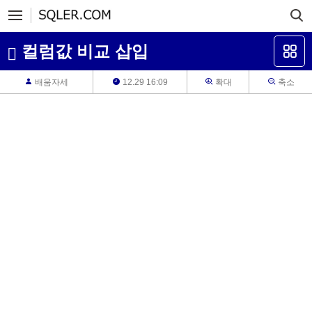
컬럼값 비교 삽입
배움자세
12.29 16:09
확대
축소