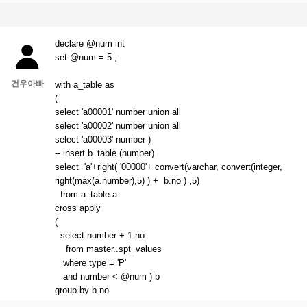
declare @num int
set @num = 5 ;
건우아빠
with a_table as
(
select 'a00001' number union all
select 'a00002' number union all
select 'a00003' number )
-- insert b_table (number)
select 'a'+right( '00000'+ convert(varchar, convert(integer,
right(max(a.number),5) ) + b.no ) ,5)
from a_table a
cross apply
(
select number + 1 no
from master..spt_values
where type = 'P'
and number < @num ) b
group by b.no