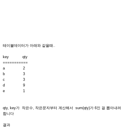
테이블데이터가 아래와 같을때..
key qty
===========
a 2
b 3
c 3
d 9
e 1
qty, key가 작은수, 작은문자부터 계산해서 sum(qty)가 6인 걸 뽑아내려
합니다
결과