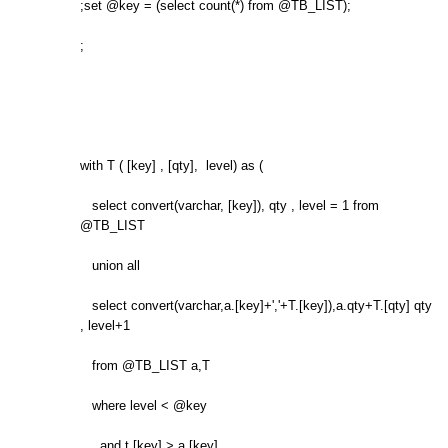
;set @key = (select count(*) from @TB_LIST);
;
with T ( [key] , [qty], level) as (
select convert(varchar, [key]), qty , level = 1 from
@TB_LIST
union all
select convert(varchar,a.[key]+','+T.[key]),a.qty+T.[qty] qty
, level+1
from @TB_LIST a,T
where level < @key
and t.[key] > a.[key]