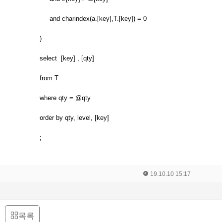
and charindex(a.[key],T.[key]) = 0
)
select [key] , [qty]
from T
where qty = @qty
order by qty, level, [key]
;
19.10.10 15:17
목록