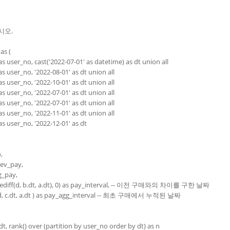
시오.
as (
 as user_no, cast('2022-07-01' as datetime) as dt union all
 as user_no, '2022-08-01' as dt union all
 as user_no, '2022-10-01' as dt union all
 as user_no, '2022-07-01' as dt union all
 as user_no, '2022-07-01' as dt union all
 as user_no, '2022-11-01' as dt union all
 as user_no, '2022-12-01' as dt
,
rev_pay,
ag_pay,
atediff(d, b.dt, a.dt), 0) as pay_interval, -- 이전 구매와의 차이를 구한 날짜
(d, c.dt, a.dt ) as pay_agg_interval -- 최초 구매에서 누적된 날짜
dt, rank() over (partition by user_no order by dt) as n