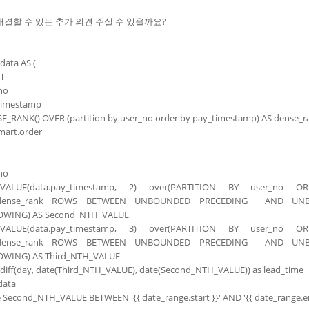
해결할 수 있는 추가 의견 주실 수 있을까요?
data AS (
CT
no
timestamp
SE_RANK() OVER (partition by user_no order by pay_timestamp) AS dense_r
mart.order
no
_VALUE(data.pay_timestamp, 2) over(PARTITION BY user_no 
.dense_rank ROWS BETWEEN UNBOUNDED PRECEDING AND UN
OWING) AS Second_NTH_VALUE
_VALUE(data.pay_timestamp, 3) over(PARTITION BY user_no 
.dense_rank ROWS BETWEEN UNBOUNDED PRECEDING AND UN
OWING) AS Third_NTH_VALUE
_diff(day, date(Third_NTH_VALUE), date(Second_NTH_VALUE)) as lead_time
data
 Second_NTH_VALUE BETWEEN '{{ date_range.start }}' AND '{{ date_range.en