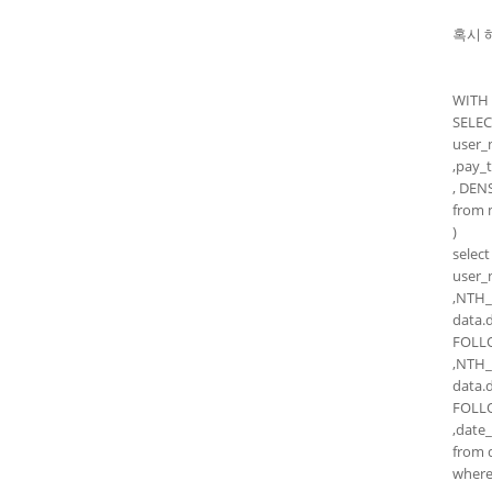
혹시 
WITH 
SELE
user_
,pay_
, DEN
from 
)
select
user_
,NTH
data
FOLL
,NTH
data
FOLL
,date
from 
where