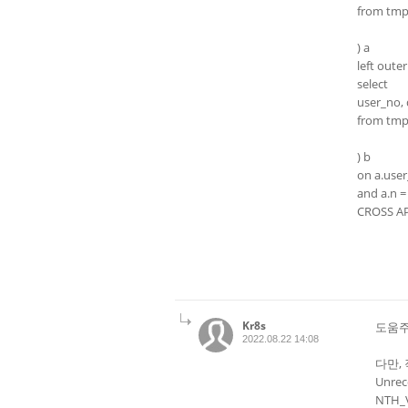
from tm
) a
left outer
select
user_no, 
from tm
) b
on a.user
and a.n =
CROSS AP
Kr8s
도움주
2022.08.22 14:08
다만,
Unre
NTH