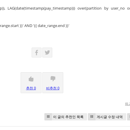
mp)), LAG(date(timestamp(pay_timestamp))) over(partition by user_no 
ge.start }}' AND '{{ date_range.end }}'
추천 0
비추천 0
이
이 글의 추천인 목록
게시글 수정 내역