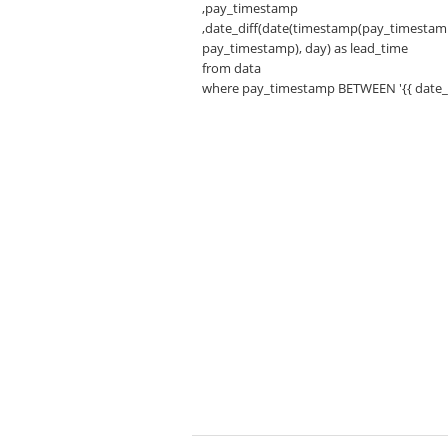
,pay_timestamp
,date_diff(date(timestamp(pay_timesta
pay_timestamp), day) as lead_time
from data
where pay_timestamp BETWEEN '{{ date_ran