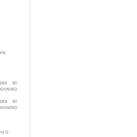
ank
ORDER BY
BOUNDED
ORDER BY
BOUNDED
d }}'