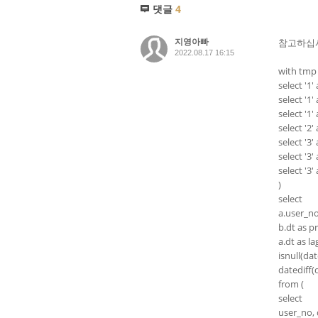
댓글
4
지영아빠
참고하십
2022.08.17 16:15
with tmp 
select '1'
select '1'
select '1'
select '2'
select '3'
select '3'
select '3'
)
select
a.user_no
b.dt as p
a.dt as l
isnull(d
datediff
from (
select
user_no, 