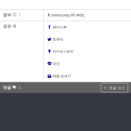
첨부
1
ssssss.png
(45.4KB)
,
공유
페이스북
트위터
카카오스토리
라인
메일 보내기
댓글
1
댓글 쓰기
null 허용 해주시고
만든 다음 null -> 0으로 하거나 아니면 query에서 isnull => 0
으로 처리해주시면 되요
지영아빠
22.11.14 09:00