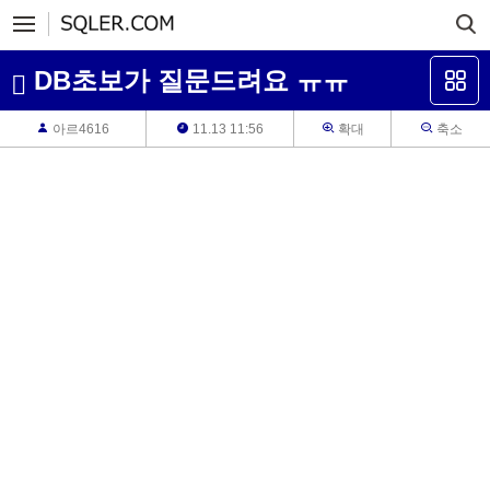
DB초보가 질문드려요 ㅠㅠ
아르4616
11.13 11:56
확대
축소