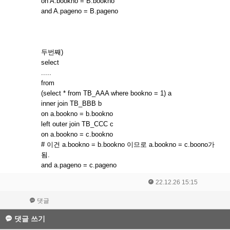
on A.bookno = B.bookno
and A.pageno = B.pageno
두번째)
select
.....
from
(select * from TB_AAA where bookno = 1) a
inner join TB_BBB b
on a.bookno = b.bookno
left outer join TB_CCC c
on a.bookno = c.bookno
# 이건 a.bookno = b.bookno 이므로 a.bookno = c.boono가
됨.
and a.pageno = c.pageno
22.12.26 15:15
댓글
댓글 쓰기