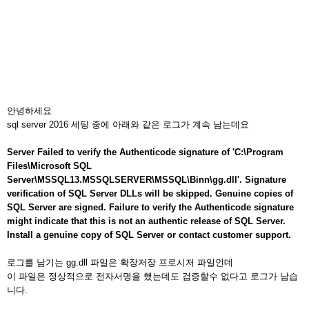
안녕하세요
sql server 2016 세팅 중에 아래와 같은 로그가 계속 남는데요
Server Failed to verify the Authenticode signature of 'C:\Program
Files\Microsoft SQL
Server\MSSQL13.MSSQLSERVER\MSSQL\Binn\gg.dll'. Signature
verification of SQL Server DLLs will be skipped. Genuine copies of
SQL Server are signed. Failure to verify the Authenticode signature
might indicate that this is not an authentic release of SQL Server.
Install a genuine copy of SQL Server or contact customer support.
로그를 남기는 gg.dll 파일은 확장저장 프로시저 파일인데
이 파일은 정상적으로 전자서명을 했는데도 검증할수 없다고 로그가 남습
니다.