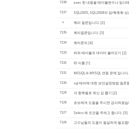
exec 한 내용을 테이블변수나 임시
7138
SQL2005, SQL2008의 암/복호
7137
쿼리 질문입니다.
[2]
»
쿼리질문입니다.
[3]
7135
쿼리문의
[4]
7134
하위 테이블의 데이터 불러오기
[2]
7133
ID 이름
[1]
7132
MSSQL과 MYSQL 연동 문제 입니다.
7131
sql 테러에 대한 보안설정방법 질문
7130
각 항목별로 최신 값 뽑기
[2]
7129
초보에게 도움을 주시면 감사하겠습
7128
Select 에 조건을 주려고 합니다.
[5]
7127
고수님들의 도움이 절실하게 필요합
7126