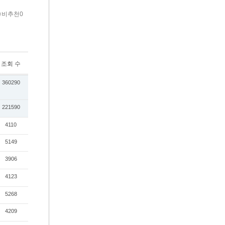
비추천0
조회 수
360290
221590
4110
5149
3906
4123
5268
4209