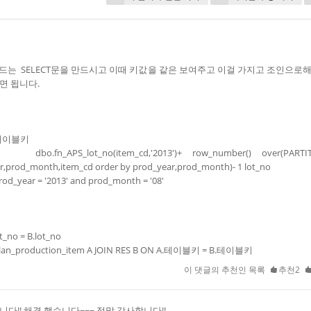
o 만드는 SELECT문을 만드시고 이때 키값을 같은 보여주고 이걸 가지고 조인으로
면 됩니다.
 테이블키
fn_APS_lot_no(item_cd,'2013')+ row_number() over(PARTI
r,prod_month,item_cd order by prod_year,prod_month)- 1 lot_no
od_year = '2013' and prod_month = '08'
t_no = B.lot_no
an_production_item A JOIN RES B ON A.테이블키 = B.테이블키
이 댓글의 추천인 목록
추천2
니다!! 해결 했습니다~~~ 정말 감사합니다!!