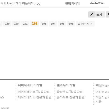
시 Insert 해야 하는데요...
[2]
랜덤의세계
2013.09.02
쓰기
192
8
189
190
191
193
194
195
196
끝 페이지
데이터베이스 개발
클라우드 개발
머신러닝/
데이터베이스 Tip & 강좌
클라우드 Tip & 강좌
머신러닝 & 
뉴스
데이터베이스 질문과 답변
클라우드 질문과 답변
머신러닝 /
시판
,이벤트