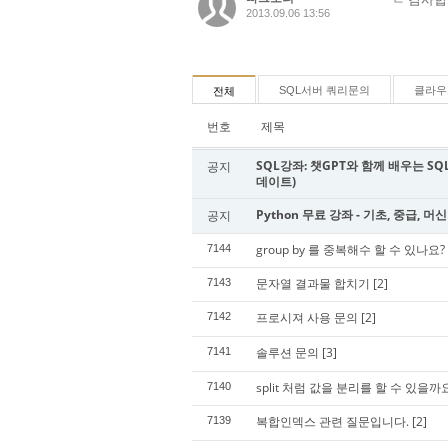
2013.09.06 13:56
SQL서버 쿼리문의
클라우
전체
번호
제목
SQL강좌: 챗GPT와 함께 배우는 SQL 
공지
데이트)
Python 무료 강좌 - 기초, 중급, 머
공지
group by 를 중복해수 할 수 있나요?
7144
문자열 결과물 합치기
[2]
7143
프로시져 사용 문의
[2]
7142
솔루션 문의
[3]
7141
split 처럼 값을 분리를 할 수 있을까
7140
복합인덱스 관련 질문입니다.
[2]
7139