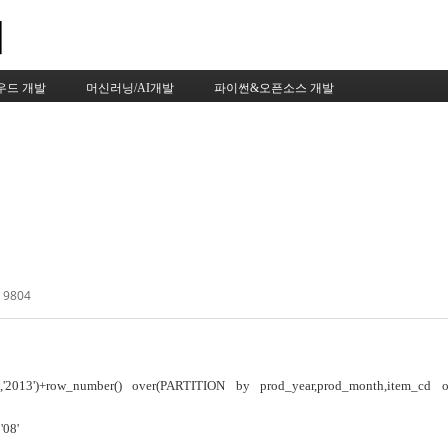
Skip to content
우드 개발
머신러닝/AI개발
파이썬&오픈소스 개발
 9804
'2013')+
row_number() over(PARTITION by prod_year,prod_month,item_cd o
'08'