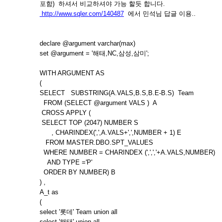
포함) 하셔서 비교하셔야 가능 할듯 합니다.
http://www.sqler.com/140487
에서 민석님 답글 이용..
declare @argument varchar(max)
set @argument = '해태,NC,삼성,삼미';
WITH ARGUMENT AS
(
SELECT SUBSTRING(A.VALS,B.S,B.E-B.S) Team
FROM (SELECT @argument VALS ) A
CROSS APPLY (
SELECT TOP (2047) NUMBER S
, CHARINDEX(',',A.VALS+',',NUMBER + 1) E
FROM MASTER.DBO.SPT_VALUES
WHERE NUMBER = CHARINDEX (',',','+A.VALS,NUMBER)
AND TYPE ='P'
ORDER BY NUMBER) B
) ,
A_t as
(
select '롯데' Team union all
select '해태' union all