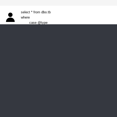
select * from dbo.tb
where
case @type
104동 401호
when 0 then convert(varchar,seq)
when 1 then name
end =
case @type
when 0 then convert(varchar,1)
when 1 then 'A'
end
13.12.13 14:20
좋은 정보 감사 드립니다.
우선 순위는 생각을 하지 못하고 있었네요..
뽕남
감사합니다.