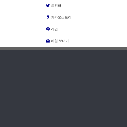
트위터
카카오스토리
라인
메일 보내기
댓글
2
SQL버전을 안적어놓으셨는데,,, 2005인가 2008 엔터프라이즈
버전부터 파티션테이블의 슬라이딩윈도우라는 기능이 있습니
다.
맨즈밤
그게 원하시는게 맞는지 모르겠네요
14.03.28 09:20
일단 누적되는 데이터의 양과 누적 테이블을 어떤 패턴으로 엑
세스 하는지 정리하셔야 할것으로 보입니다.
일 누적 데이터가 엄청나게 크지 않고 보통 1개월의 데이터만