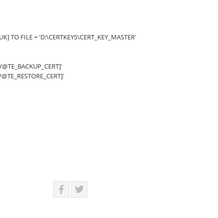
UK] TO FILE = 'D:\CERTKEYS\CERT_KEY_MASTER'
1V@TE_BACKUP_CERT]'
1V@TE_RESTORE_CERT]'