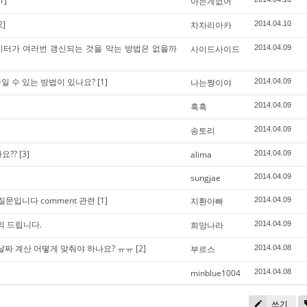
1]
아는게없어
2]
차차리아카
2014.04.10
이터가 여러번 갱신되는 것을 막는 방법은 없을까
사이드사이드
2014.04.09
 줄일 수 있는 방법이 있나요?
[1]
나는짱이야
2014.04.09
흑흑
2014.04.09
송토리
2014.04.09
요??
[3]
alima
2014.04.09
sungjae
2014.04.09
o 툴 질문입니다 comment 관련
[1]
지환아빠
2014.04.09
문의 드립니다.
희망나라
2014.04.09
) 날짜 계산 어떻게 맞춰야 하나요? ㅠㅠ
[2]
부르스
2014.04.08
minblue1004
2014.04.08
쓰기