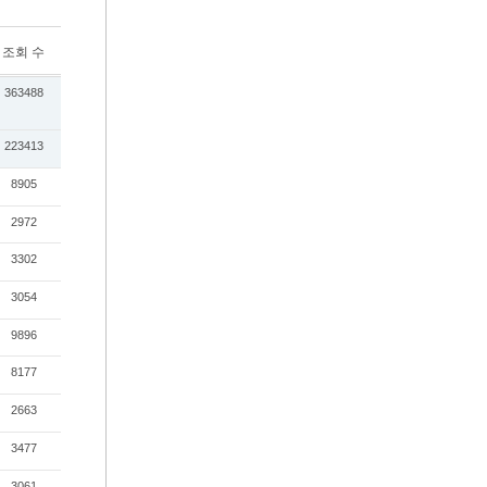
조회 수
363488
223413
8905
2972
3302
3054
9896
8177
2663
3477
3061