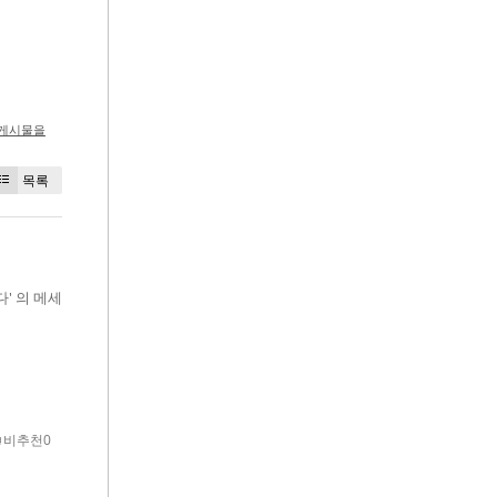
 게시물을
목록
다' 의 메세
비추천0