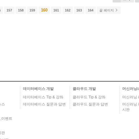
160
6
157
158
159
161
162
163
164
끝 페이지
데이터베이스 개발
클라우드 개발
머신러닝/
데이터베이스 Tip & 강좌
클라우드 Tip & 강좌
머신러닝 & 
뉴스
데이터베이스 질문과 답변
클라우드 질문과 답변
머신러닝 /
시판
,이벤트
시판