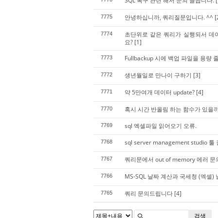
SQL 복구 관련 해서 문의 글씁니다.
[
안녕하십니까, 쿼리질문입니다. ^^
[
7775
초단위로 같은 쿼리가 실행되서 데
7774
요?
[1]
Fullbackup 시에 백업 파일을 용량
7773
생년월일로 만나이 구하기
[3]
7772
약 5만여개 데이터 update?
[4]
7771
혹시 시간 반올림 하는 함수가 있을까
7770
sql 엑셀파일 읽어오기 오류.
7769
sql server management studi
7768
쿼리문에서 out of memory 에러 
7767
MS-SQL 날짜 계산과 국세청 (엑셀
7766
쿼리 문의드립니다
[4]
7765
검색