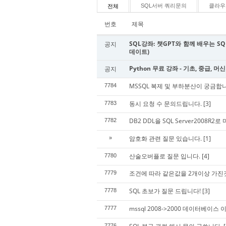
SQL서버 쿼리문의
클라우
전체
번호
제목
SQL강좌: 챗GPT와 함께 배우는 SQL
공지
데이트)
Python 무료 강좌 - 기초, 중급, 머
공지
MSSQL 복제 및 부하분산이 궁금합
7784
동시 요청 수 문의드립니다.
[3]
7783
DB2 DDL을 SQL Server2008R2
7782
암호화 관련 질문 있습니다.
[1]
»
산술오버플로 질문 입니다.
[4]
7780
조건에 따라 같은값을 2개이상 가
7779
SQL 초보가 질문 드립니다!
[3]
7778
mssql 2008->2000 데이터베이스 
7777
7776