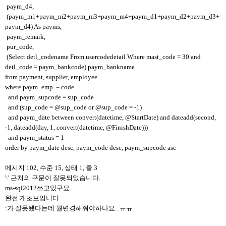
paym_d4,
(paym_m1+paym_m2+paym_m3+paym_m4+paym_d1+paym_d2+paym_d3+
paym_d4) As payms,
paym_remark,
pur_code,
(Select detl_codename From usercodedetail Where mast_code = 30 and
detl_code = paym_bankcode) paym_bankname
from payment, supplier, employee
where paym_emp = code
and paym_supcode = sup_code
and (sup_code = @sup_code or @sup_code = -1)
and paym_date between convert(datetime, @StartDate) and dateadd(second,
-1, dateadd(day, 1, convert(datetime, @FinishDate)))
and paym_status = 1
order by paym_date desc, paym_code desc, paym_supcode asc
메시지 102, 수준 15, 상태 1, 줄 3
':' 근처의 구문이 잘못되었습니다.
ms-sql2012쓰고있구요..
완전 개초보입니다.
:가 잘못됐다는데 뭘변경해줘야하나요...ㅠㅠ