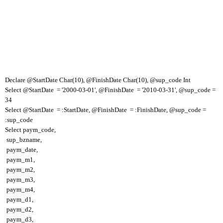
Declare @StartDate Char(10), @FinishDate Char(10), @sup_code Int
Select @StartDate = '2000-03-01', @FinishDate = '2010-03-31', @sup_code =
34
Select @StartDate = :StartDate, @FinishDate = :FinishDate, @sup_code =
:sup_code
Select paym_code,
sup_bzname,
paym_date,
paym_m1,
paym_m2,
paym_m3,
paym_m4,
paym_d1,
paym_d2,
paym_d3,