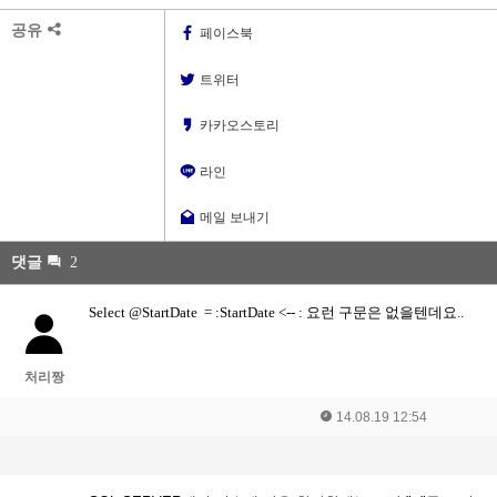
공유
페이스북
트위터
카카오스토리
라인
메일 보내기
댓글
2
Select @StartDate = :StartDate <-- : 요런 구문은 없을텐데요..
처리짱
14.08.19 12:54