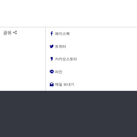
공유
페이스북
트위터
카카오스토리
라인
메일 보내기
댓글
1
1. 테이블을 괄호로 묶을때
select *
from (
처리짱
select *
from temp