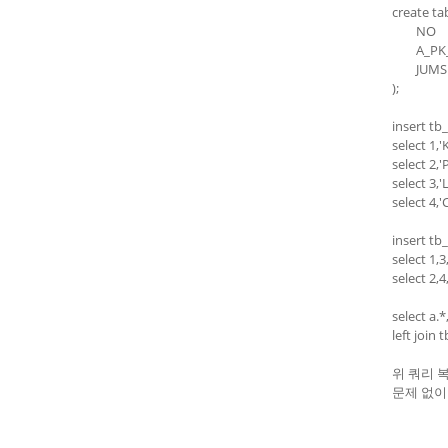
create ta
NO
A_PK
JUMS
);
insert tb
select 1,'
select 2,
select 3,'
select 4,
insert tb
select 1,3
select 2,4
select a.
left join
위 쿼리 
문제 없이