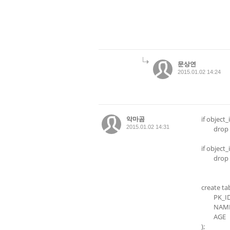
문상연
2015.01.02 14:24
악마곰
if object_
2015.01.02 14:31
drop 
if object_
drop 
create ta
PK_I
NAM
AGE
);