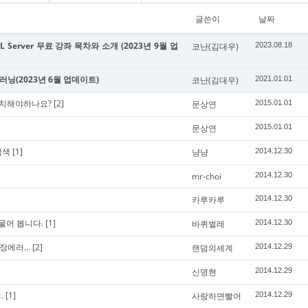
글쓴이
날짜
 Server 무료 강좌 목차와 소개 (2023년 9월 업
코난(김대우)
2023.08.18
신러닝(2023년 6월 업데이트)
코난(김대우)
2021.01.01
 설치해야하나요?
[2]
문상연
2015.01.01
문상연
2015.01.01
검색
[1]
냥냥
2014.12.30
mr-choi
2014.12.30
카루카루
2014.12.30
대해 물어 봅니다.
[1]
바퀴벌레
2014.12.30
장에러...
[2]
랜덤의세계
2014.12.29
신명현
2014.12.29
.
[1]
사랑하면빨어
2014.12.29