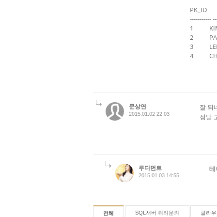
PK_I
----------- --
1 K
2 P
3 L
4 C
문상연
잘 되
2015.01.02 22:03
정말 
루디먼트
테
2015.01.03 14:55
SQL서버 쿼리문의
클라우
전체