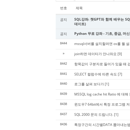
번호
제목
SQL강좌: 챗GPT와 함께 배우는 SQL
공지
데이트)
Python 무료 강좌 - 기초, 중급, 머
공지
mssql서버를 설치할려면 os를 뭘
8444
join하면 데이타가 안나와요
[9]
»
항목값이 구분자로 들어가 있을 때 
8442
SELECT 컬럼수에 따른 속도
[7]
8441
로그를 살펴 보다가
[1]
8440
MSSQL log cache hit Ratio 에 
8439
윈도우7 64bit에서 특정 프로그램 저
8438
SQL 2000 문의 드립니다.
[1]
8437
특정구간의 시간별DATA 뽑아내는법
8436