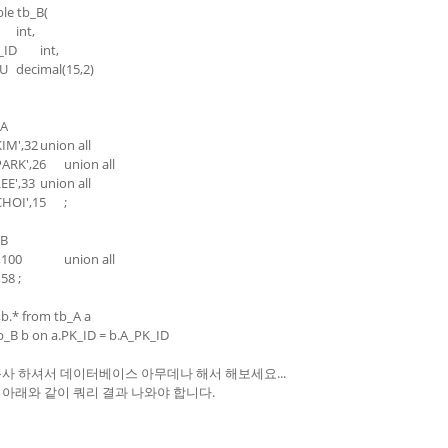
ble tb_B(
int,
_ID
int,
U
decimal(15,2)
_A
KIM',32
union all
'PARK',26
union all
LEE',33
union all
'CHOI',15
;
_B
,100
union all
,58 ;
*,b.* from tb_A a
 tb_B b on a.PK_ID = b.A_PK_ID
복사 하셔서 데이터베이스 아무데나 해서 해보세요...
 아래와 같이 쿼리 결과 나와야 합니다.