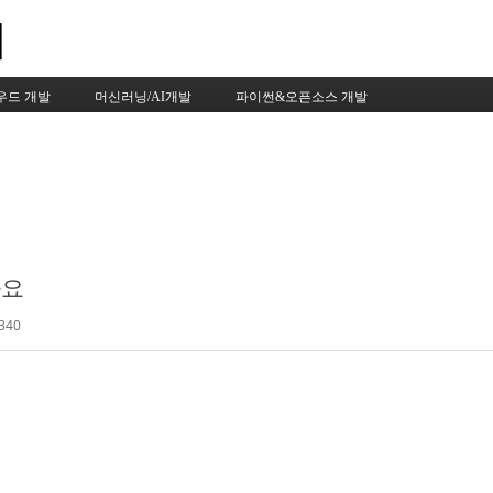
Skip to content
우드 개발
머신러닝/AI개발
파이썬&오픈소스 개발
와요
340