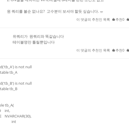
원 쿼리를 볼순 없나요? 고수분이 보셔야 할듯 싶습니다. ㅠ
이 댓글의 추천인 목록
추천0
위쿼리가 원쿼리와 똑같습니다
테이블명만 틀릴뿐입니다
이 댓글의 추천인 목록
추천0
id('tb_A') is not null
table tb_A
id('tb_B') is not null
table tb_B
ble tb_A(
D
int,
E
NVARCHAR(30),
int