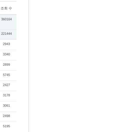
조회 수
360164
221444
2943
3340
2899
5745
2427
3178
3061
2498
5195