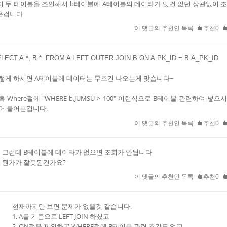
지 두 테이블을 조인해서 b테이블에 A테이블의 데이타가 잇건 없던 상관없이 
은겁니다
이 댓글의 추천인 목록
추천0
LECT A.*, B.* FROM A LEFT OUTER JOIN B ON A.PK_ID = B.A_PK_ID
렇게 하시면 A테이블에 데이터는 무조건 나오는게 맞습니다~
혹 Where절에 "WHERE b.
JUMSU > 100" 이런식으로 B테이블 관련하여 넣으
어 물어본겁니다.
이 댓글의 추천인 목록
추천0
그런데 B테이블에 데이타가 없으면 조회가 안됩니다
뭔가가 잘못됨건가요?
이 댓글의 추천인 목록
추천0
현재까지만 보면 문제가 없을것 같습니다.
1. A를 기준으로 LEFT JOIN 하셨고
2. ON절을 제외하곤 WHERE절에 B테이블 관련 조건도 없고