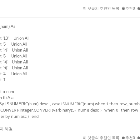
이 댓글의 추천인 목록
추천0
A(num) As
'13' Union All
'5' Union All
'가' Union All
'6' Union All
'마' Union All
'바' Union All
'4' Union All
 '1'
 a.num
 tblA a
case ISNUMERIC(num) when 1 then row_number
y ISNUMERIC(num) desc ,
 CONVERT(integer,CONVERT(varbinary(5), num)) desc ) when 0 then row
rder by num asc ) end
 해결...
이 댓글의 추천인 목록
추천0