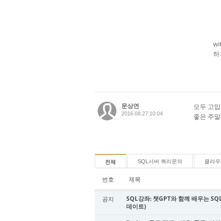
Se
Se
Se
w
하
문상연
모두 고
2016.08.27 10:04
좋은 주말
SQL서버 쿼리문의
클라우
전체
번호
제목
SQL강좌: 챗GPT와 함께 배우는 SQL
공지
데이트)