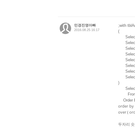
민경진영아빠
;with tbl
2016.08.25 16:17
(
Select 
Select 
Select 
Select 
Select 
Select 
Select 
Select
)
Select
From
Order B
order by
over ( o
두자리 숫자