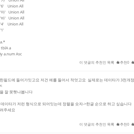
가' Union All
6' Union All
마' Union All
바' Union All
4' Union All
'1'
a.*
tblA a
y a.num Asc
이 댓글의 추천인 목록
추천0
한필드에 들어가잇고요 저건 예를 들어서 적엇고요 실제로는 데이타가 3천개
ㅈ
을 잘 못햇나봅니다
 데이타가 저런 형식으로 되어잇는데 정렬을 숫자->한글 순으로 하고 싶습니다
알려주세요
이 댓글의 추천인 목록
추천0