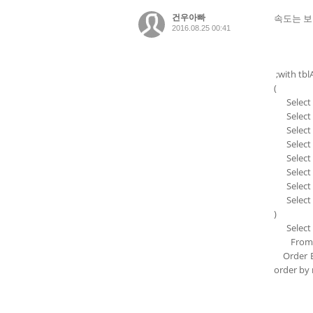
건우아빠
속도는 보
2016.08.25 00:41
;with tbl
(
Select '
Select '
Select '
Select '
Select '
Select '
Select '
Select 
)
Select
From 
Order By
order by