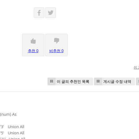
추천 0
비추천 0
이
이 글의 추천인 목록
게시글 수정 내역
A(num) As
3' Union All
5' Union All