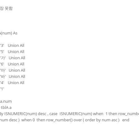
장 못함
A(num) As
3' Union All
5' Union All
가' Union All
6' Union All
마' Union All
바' Union All
4' Union All
'1'
 a.num
tblA a
 ISNUMERIC(num) desc , case ISNUMERIC(num) when 1 then row_number
 num desc ) when 0 then row_number() over ( order by num asc ) end