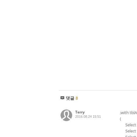
댓글
8
Terry
;with tbl
2016.08.24 15:51
(
Select '
Select '