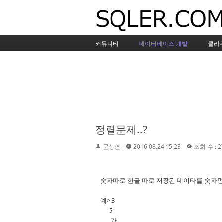
커뮤니티
데이터베이스 개발
클라
정렬문제..?
문상연
2016.08.24 15:23
조회 수 : 2
숫자따로 한글 따로 저장된 데이타를 숫자
예> 3
5
가