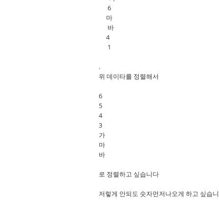
6
마
바
4
1
.
위 데이타를 정렬해서
6
5
4
3
가
마
바
로 정렬하고 싶습니다
저렇게 안되도 숫자먼저나오게 하고 싶습