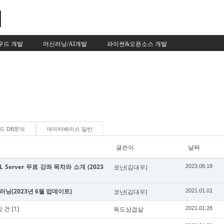
Skip to content
우드 개발
머신러닝/AI개발
파이썬&오픈소스 개발
드 DB문의
데이터베이스 일반
글쓴이
날짜
 Server 무료 강좌 목차와 소개 (2023
코난(김대우)
2023.08.18
신러닝(2023년 6월 업데이트)
코난(김대우)
2021.01.01
상 건
[1]
독도삼겹살
2021.01.28