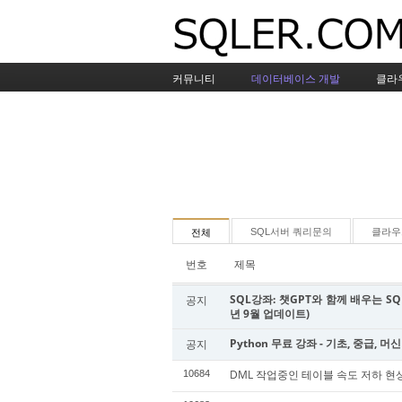
커뮤니티
데이터베이스 개발
클라
SQL서버 쿼리문의
클라우
전체
번호
제목
SQL강좌: 챗GPT와 함께 배우는 SQL
공지
년 9월 업데이트)
Python 무료 강좌 - 기초, 중급, 머
공지
DML 작업중인 테이블 속도 저하 현
10684