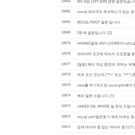
MS SQL LEFT JOIN 관련 질문있
10683
mssql 여러개의 체크박스가 있는 
10682
MSSQL PIVOT 질문 입니다.
10681
DB 락 질문입니다.
[2]
10680
HAVING절에 ANY나SOME이나AL
10679
파라미터 조건에 따라서 조인문을 분
10678
[질문] 쿼리 작성 중인데..막히는 부분
10677
외부 조인 연산자 ("*=" 또는 "=*") 
10676
view를 주기적으로 recompile해
10675
쿼리 질문 드립니다.
[1]
10674
LINKED DB, WHERE 절 문의 드립니
10673
mssql sa비밀번호가 계속 바뀌는 
10672
검색 데이터 중 없는 데이터 찾기(?)
10671