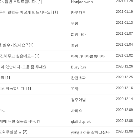
습니다. 답변 부탁드립니다.
[1]
HanJaehwan
2021.01.28
경우에 컬럼은 어떻게 만드시나요?
[1]
카루카루
2021.01.19
우롱
2021.01.13
희망나라
2021.01.07
L을 쓸수가있나요 ?
[1]
흑곰
2021.01.04
깃해주고 싶은데요...
[1]
아싸라비아콜롬비아
2021.01.02
이 있습니다..도움 좀 주세요..
BusyRun
2020.12.26
문의
[1]
완전초짜
2020.12.25
야 정상작동합니다.
[1]
꼬까
2020.12.16
청주아범
2020.12.14
다..
사히스
2020.12.09
문제에 대한 질문입니다.
[1]
qlalfdlqslek
2020.12.08
 도와주실분 ㅠ
[2]
yong s ql을 잘하고싶다
2020.12.08