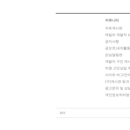
커뮤니티
자유게시판
데일리 개발자 
공지사항
공모전,대외활동
손님알림판
개발자 구인 게
익명 고민상담 
사이트 버그/건
(구)게시판 링크
광고문의 및 상
개인정보처리방
RSS