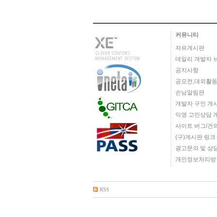
커뮤니티
자유게시판
데일리 개발자 
공지사항
공모전,대외활동
손님알림판
개발자 구인 게
익명 고민상담 
사이트 버그/건
(구)게시판 링크
광고문의 및 상
개인정보처리방
RSS