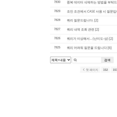
중복 데이터 삭제하는 방법을 부탁드
7830
조인 조건에서 CASE 사용 시 질문입
7829
쿼리 질문드립니다.
[2]
7828
쿼리 내역 조회 관련
[2]
7827
쿼리가 이상해서... (난이도-상)
[2]
7826
쿼리 어려워 질문을 드립니다
[6]
7825
검색
첫 페이지
152
15