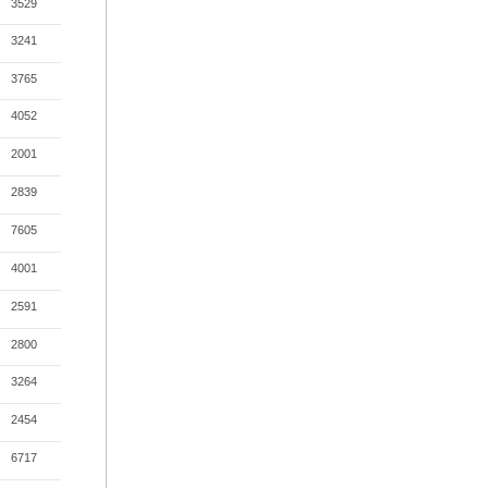
3529
3241
3765
4052
2001
2839
7605
4001
2591
2800
3264
2454
6717