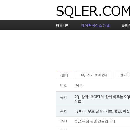
커뮤니티
데이터베이스 개발
클라
SQL서버 쿼리문의
클라우
전체
번호
제목
SQL강좌: 챗GPT와 함께 배우는 SQL
공지
이트)
Python 무료 강좌 - 기초, 중급, 머
공지
한글 깨짐 관련 질문입니다.
7844