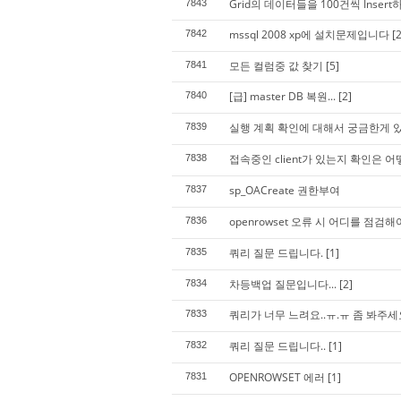
Grid의 데이터들을 100건씩 Inser
7843
mssql 2008 xp에 설치문제입니다
[2
7842
모든 컬럼중 값 찾기
[5]
7841
[급] master DB 복원...
[2]
7840
실행 계획 확인에 대해서 궁금한게 있는
7839
접속중인 client가 있는지 확인은 
7838
sp_OACreate 권한부여
7837
openrowset 오류 시 어디를 점검해
7836
쿼리 질문 드립니다.
[1]
7835
차등백업 질문입니다...
[2]
7834
쿼리가 너무 느려요..ㅠ.ㅠ 좀 봐주세요
7833
쿼리 질문 드립니다..
[1]
7832
OPENROWSET 에러
[1]
7831