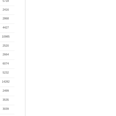
5718
2416
2868
4427
10985
2520
2664
6074
5232
14282
2499
3535
3039