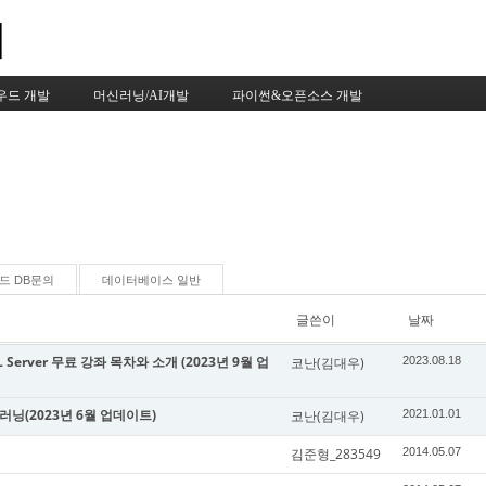
Skip to content
우드 개발
머신러닝/AI개발
파이썬&오픈소스 개발
드 DB문의
데이터베이스 일반
글쓴이
날짜
Server 무료 강좌 목차와 소개 (2023년 9월 업
코난(김대우)
2023.08.18
신러닝(2023년 6월 업데이트)
코난(김대우)
2021.01.01
김준형_283549
2014.05.07