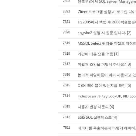
윈도우8에서 SQL Server Manageme
7823
Client 프로그램 실행 시 로그인 
7822
sql2005에서 백업 후 2008복원했
7821
sp_who2 실행 시 질문 입니다.
[2]
7820
MSSQL Select 쿼리를 엑셀로 저장
7819
기간에 따른 요율 적용
[1]
7818
이럴때 조인을 어떻게 하나요?
[3]
7817
논리적 파일이름이 이미 사용되고 있
7816
DB에 테이블이 있는지를 확인
[5]
7815
Index Scan 과 Key LookUP, RI
7814
사용자 변경 재문의
[4]
7813
SSIS SQL 실행테스크
[4]
7812
데이터를 추출하는데 어떻게 해야하
7811