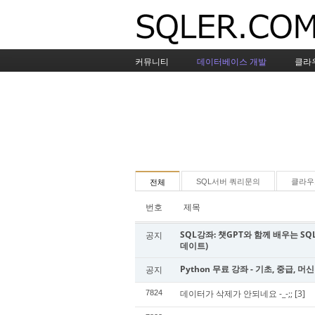
커뮤니티
데이터베이스 개발
클라
SQL서버 쿼리문의
클라우
전체
번호
제목
SQL강좌: 챗GPT와 함께 배우는 SQL 
공지
데이트)
Python 무료 강좌 - 기초, 중급, 머
공지
데이터가 삭제가 안되네요 -_-;;
[3]
7824