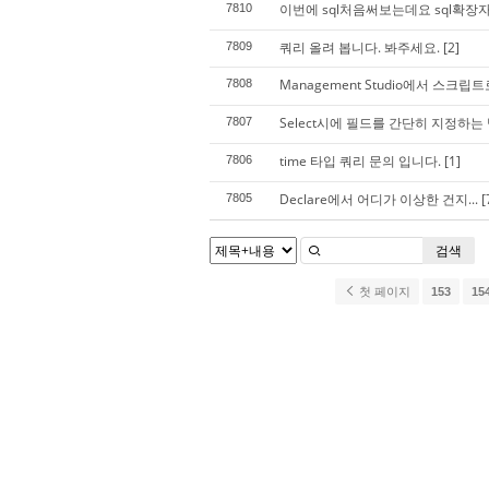
이번에 sql처음써보는데요 sql확장
7810
쿼리 올려 봅니다. 봐주세요.
[2]
7809
Management Studio에서 스크
7808
Select시에 필드를 간단히 지정하는
7807
time 타입 쿼리 문의 입니다.
[1]
7806
Declare에서 어디가 이상한 건지...
[
7805
검색
첫 페이지
153
15