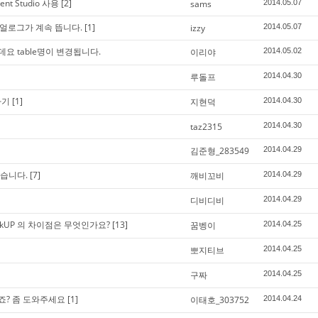
nt Studio 사용
[2]
sams
2014.05.07
다이얼로그가 계속 뜹니다.
[1]
izzy
2014.05.07
는데요 table명이 변경됩니다.
이리야
2014.05.02
루돌프
2014.04.30
하기
[1]
지현덕
2014.04.30
taz2315
2014.04.30
김준형_283549
2014.04.29
습니다.
[7]
깨비꼬비
2014.04.29
디비디비
2014.04.29
D LookUP 의 차이점은 무엇인가요?
[13]
꿈벵이
2014.04.25
뽀지티브
2014.04.25
구짜
2014.04.25
죠? 좀 도와주세요
[1]
이태호_303752
2014.04.24