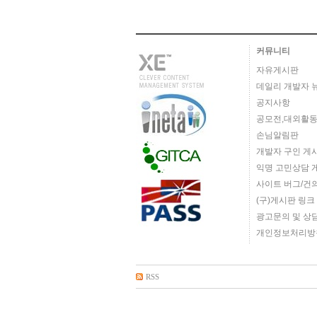
커뮤니티
자유게시판
데일리 개발자 
공지사항
공모전,대외활동
손님알림판
개발자 구인 게
익명 고민상담 
사이트 버그/건
(구)게시판 링크
광고문의 및 상
개인정보처리방
RSS