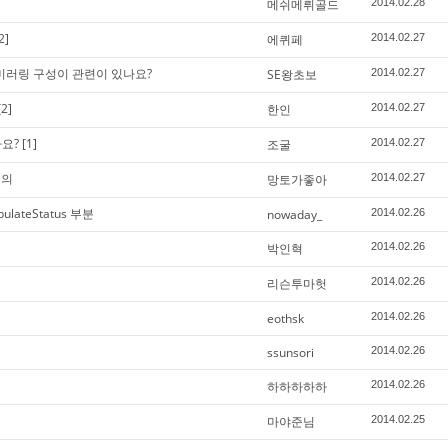
메쉬메뤼골드
2014.02.28
2]
에퀴페
2014.02.27
ces 와 미러링 구성이 관련이 있나요?
SE왕초보
2014.02.27
[2]
한인
2014.02.27
요?
[1]
조굴
2014.02.27
문의
망토가좋아
2014.02.27
ulateStatus 부분
nowaday_
2014.02.26
박인혁
2014.02.26
리슨투마헛
2014.02.26
eothsk
2014.02.26
ssunsori
2014.02.26
하하하하하
2014.02.26
마야준님
2014.02.25