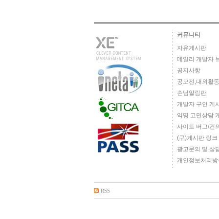
커뮤니티
자유게시판
데일리 개발자 
공지사항
공모전,대외활동
손님알림판
개발자 구인 게
익명 고민상담 
사이트 버그/건
(구)게시판 링크
광고문의 및 상
개인정보처리방
RSS