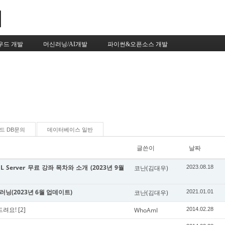
Skip to content
우드 개발
머신러닝/AI개발
파이썬&오픈소스 개발
드 DB문의
데이터베이스 일반
글쓴이
날짜
 Server 무료 강좌 목차와 소개 (2023년 9월
코난(김대우)
2023.08.18
신러닝(2023년 6월 업데이트)
코난(김대우)
2021.01.01
드려요!
[2]
WhoAmI
2014.02.28