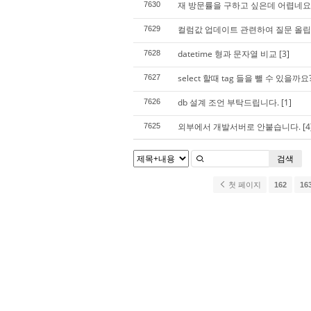
재 방문률을 구하고 싶은데 어렵네요.
7630
컬럼값 업데이트 관련하여 질문 올립
7629
datetime 형과 문자열 비교
[3]
7628
select 할때 tag 들을 뺄 수 있을까요
7627
db 설계 조언 부탁드립니다.
[1]
7626
외부에서 개발서버로 안붙습니다.
[4
7625
검색
첫 페이지
162
16