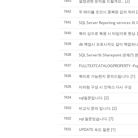
설정관련 문의좀 드릴게요...
[2]
7643
두 테이블 조인시 중복된 값의 처리
[
7642
SQL Server Reporting servi
7641
쿼리 상으로 복원 시 타임아웃 현상.
7640
db 백업시 프로시저도 같이 백업되나
7639
SQL Server와 Sharepoint 관계(?) 
7638
FULLTEXTCATALOGPROPERTY -Pop
7637
쿼리로 가능한지 문의드립니다.
[1]
7636
미러링 구성 시 인덱스 다시 구성
7635
sql질문입니다.
[2]
7634
비교식 문의 입니다.
[2]
7633
sql 질문있습니다.
[7]
7632
UPDATE 속도 질문
[1]
7631