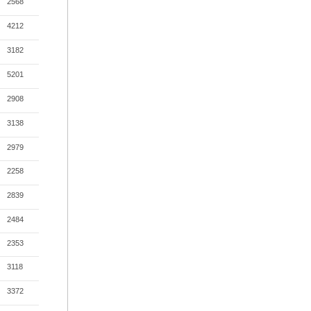
2568
4212
3182
5201
2908
3138
2979
2258
2839
2484
2353
3118
3372