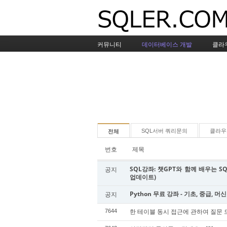
커뮤니티
데이터베이스 개발
클라
SQL서버 쿼리문의
클라우
전체
번호
제목
SQL강좌: 챗GPT와 함께 배우는 SQL
공지
업데이트)
Python 무료 강좌 - 기초, 중급, 머
공지
한 테이블 동시 접근에 관하여 질문 
7644