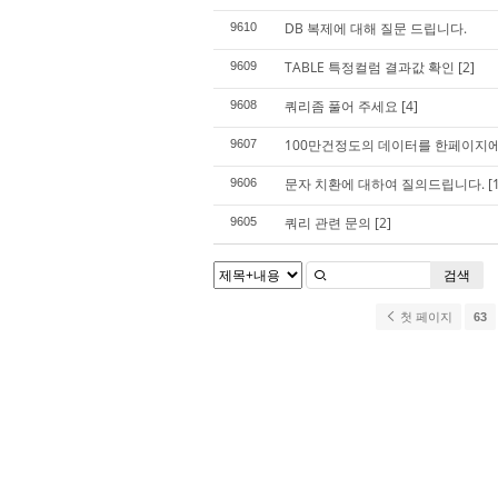
DB 복제에 대해 질문 드립니다.
9610
TABLE 특정컬럼 결과값 확인
[2]
9609
쿼리좀 풀어 주세요
[4]
9608
100만건정도의 데이터를 한페이지에
9607
문자 치환에 대하여 질의드립니다.
[
9606
쿼리 관련 문의
[2]
9605
검색
첫 페이지
63