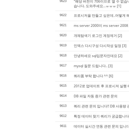
"해당 버전이 706이므로 열 수 없습니
9623
습니다. 도와주세요...ㅠㅠㅠ
[1]
프로시저을 만들고 싶은데..어떻게 
9622
ms server 2000이 ms server 
9621
개체탐색기 로그인 계정제거
[2]
9620
인덱스 다시구성 다시작성 일정
[3]
9619
안녕하세요 sql입문자인데요
[2]
9618
mysql 질문 드립니다..
[3]
9617
쿼리쫌 부탁 합니다 ^^
[6]
9616
2012로 업데이트 후 프로시져 실행
9615
DB 파일 자동 증가 관련 문의
9614
쿼리 관련 문의 입니다!! DB 사용량 
9613
특정 데이터 찾기 쿼리가 궁급합니다
9612
데이터 실시간 연동 관련 문의 입니다
9611