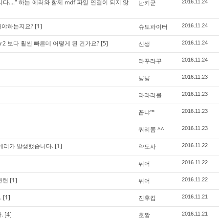
다...." 하는 에러와 함께 mdf 파일 연결이 되지 않
난키군
2016.11.24
해야하는지요?
[1]
슈토파이터
2016.11.24
2008 r2 보다 휠씬 빠른데 어떻게 된 건가요?
[5]
신생
2016.11.24
라꾸라꾸
2016.11.24
냥냥
2016.11.23
라라리룰
2016.11.23
꼽냐™
2016.11.23
쿼리쫌 ^^
2016.11.23
 에러가 발생했습니다.
[1]
약도사
2016.11.22
뛰어
2016.11.22
관련
[1]
뛰어
2016.11.22
.
[1]
진후킴
2016.11.21
.
[4]
호짱
2016.11.21