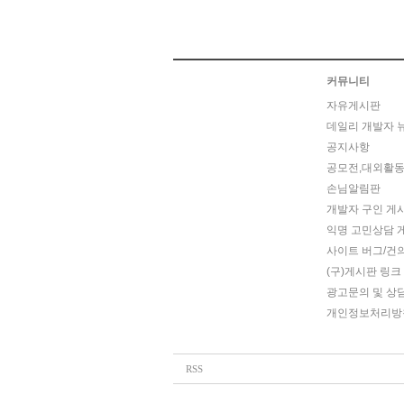
커뮤니티
자유게시판
데일리 개발자 
공지사항
공모전,대외활동
손님알림판
개발자 구인 게
익명 고민상담 
사이트 버그/건
(구)게시판 링크
광고문의 및 상
개인정보처리방
RSS