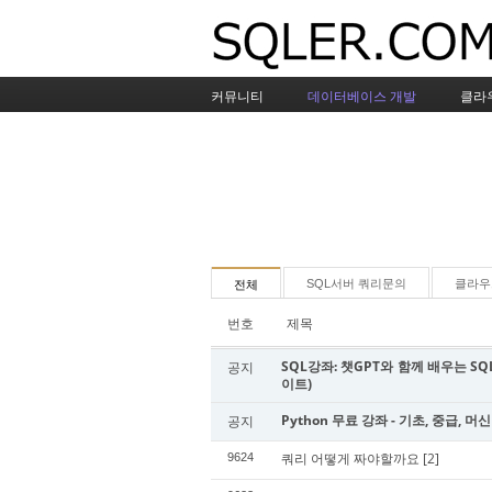
커뮤니티
데이터베이스 개발
클라
SQL서버 쿼리문의
클라우
전체
번호
제목
SQL강좌: 챗GPT와 함께 배우는 SQL
공지
이트)
Python 무료 강좌 - 기초, 중급, 머
공지
쿼리 어떻게 짜야할까요
[2]
9624