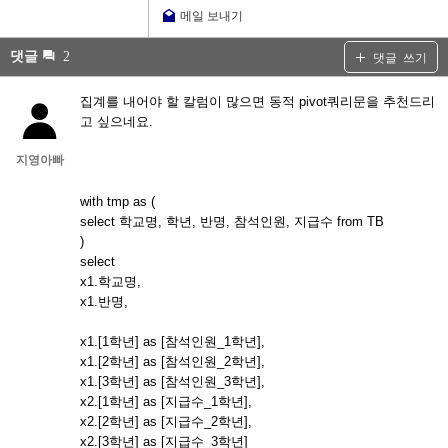
메일 보내기
댓글
2
댓글 쓰기
집계를 내어야 할 칼럼이 많으면 동적 pivot쿼리문을 추천드리
고 싶으네요.
지영아빠
with tmp as (
select 학교명, 학년, 반명, 참석인원, 지급수 from TB
)
select
x1.학교명,
x1.반명,
x1.[1학년] as [참석인원_1학년],
x1.[2학년] as [참석인원_2학년],
x1.[3학년] as [참석인원_3학년],
x2.[1학년] as [지급수_1학년],
x2.[2학년] as [지급수_2학년],
x2.[3학년] as [지급수_3학년]