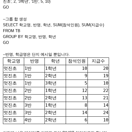
진초', 2, '3학년', '1반', 5, 10)
GO
--그룹 합 생성
SELECT 학교명, 반명, 학년, SUM(참석인원), SUM(지급수)
FROM TB
GROUP BY 학교명, 반명, 학년
GO
--반명, 학급명은 단지 예시일 뿐입니다.
학교명
반명
학년
참석인원
지급수
멋진초
1반
1학년
10
20
멋진초
1반
2학년
9
19
멋진초
1반
3학년
5
10
멋진초
2반
1학년
12
22
멋진초
2반
2학년
13
21
멋진초
3반
1학년
8
14
멋진초
3반
2학년
14
24
멋진초
4반
2학년
6
10