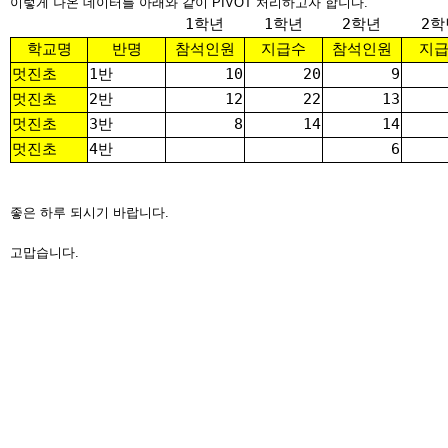
이렇게 나온 데이터를 아래와 같이 PIVOT 처리하고자 합니다.
1학년
1학년
2학년
2학
학교명
반명
참석인원
지급수
참석인원
지
멋진초
1반
10
20
9
멋진초
2반
12
22
13
멋진초
3반
8
14
14
멋진초
4반
6
좋은 하루 되시기 바랍니다.
고맙습니다.